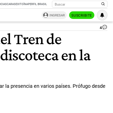
ICIAS
CARAS
EXITOÍNA
PERFIL BRASIL
INGRESAR
SUSCRIBITE
4
Ni
del Tren de
gue
líd
del
discoteca en la
Tr
de
Ar
qu
Es
Un
ma
en
ar la presencia en varios países. Prófugo desde
un
ope
en
Ve
|
Re