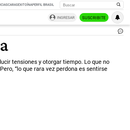
ICIAS
CARAS
EXITOÍNA
PERFIL BRASIL
INGRESAR
SUSCRIBITE
Va
ha
ra
pe
po
un
ducir tensiones y otorgar tiempo. Lo que no
pe
de
 Pero, “lo que rara vez perdona es sentirse
qu
co
al
pol
|
IA