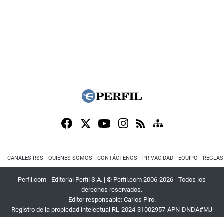
CANALES RSS
QUIENES SOMOS
CONTÁCTENOS
PRIVACIDAD
EQUIPO
REGLAS
Perfil.com - Editorial Perfil S.A.
| © Perfil.com 2006-2026 - Todos los
derechos reservados.
Editor responsable: Carlos Piro.
Registro de la propiedad intelectual RL-2024-31002957-APN-DNDA#MJ
Dirección:
California 2715
,
C1289ABI
,
CABA, Argentina
| Teléfono:
+54 9 11