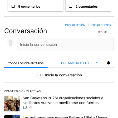
5 comentarios
2 comentarios
INICIAR SESIÓN
|
CREAR CUENTA
Conversación
SIGA ESTA CO
SEGUIR
LOS MÁS RECIENTES
TODOS LOS COMENTARIOS
Todos los comentarios
Inicie la conversación
CONVERSACIONES ACTIVAS
Este listado muestra los artículos con más comentarios en los últim
Un artículo de tendencia con el título "San Cayetano 2026: organi
San Cayetano 2026: organizaciones sociales y
sindicatos vuelven a movilizarse con fuertes
reclamos al Gobierno
29
Un artículo de tendencia con el título "Los gobernadores marcan l
Los gobernadores marcan límites a Milei y Massa