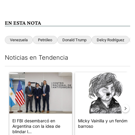
EN ESTA NOTA
Venezuela
Petróleo
Donald Trump
Delcy Rodríguez
Noticias en Tendencia
Este listado muestra los artículos con más comentarios en los últim
Un artículo de tendencia con el título "El FBI desembarcó en Arge
Un artículo de tendencia con e
El FBI desembarcó en
Micky Vainilla y un fenómeno
Argentina con la idea de
barroso
blindar l...