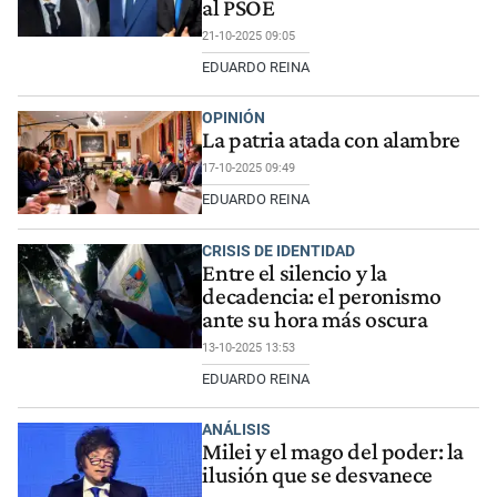
al PSOE
21-10-2025 09:05
EDUARDO REINA
OPINIÓN
La patria atada con alambre
17-10-2025 09:49
EDUARDO REINA
CRISIS DE IDENTIDAD
Entre el silencio y la
decadencia: el peronismo
ante su hora más oscura
13-10-2025 13:53
EDUARDO REINA
ANÁLISIS
Milei y el mago del poder: la
ilusión que se desvanece