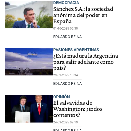
DEMOCRACIA
Sánchez S.A.: la sociedad
anónima del poder en
España
01-10-2025 05:30
EDUARDO REINA
PASIONES ARGENTINAS
¿Está madura la Argentina
para salir adelante como
país?
29-09-2025 10:34
EDUARDO REINA
OPINIÓN
El salvavidas de
Washington: ¿todos
contentos?
24-09-2025 09:19
EDUARDO REINA