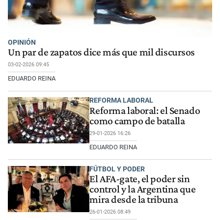
OPINIÓN
Un par de zapatos dice más que mil discursos
03-02-2026 09:45
EDUARDO REINA
REFORMA LABORAL
Reforma laboral: el Senado
como campo de batalla
29-01-2026 16:26
EDUARDO REINA
FÚTBOL Y PODER
El AFA-gate, el poder sin
control y la Argentina que
mira desde la tribuna
26-01-2026 08:49