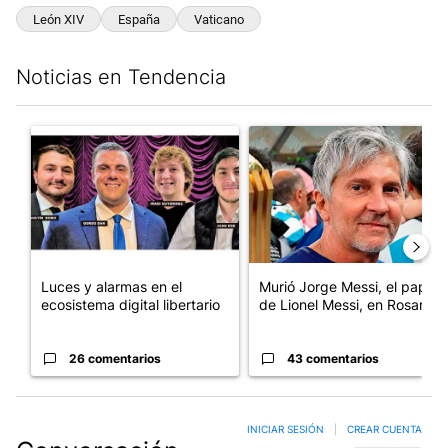
León XIV
España
Vaticano
Noticias en Tendencia
Este listado muestra los artículos con más comentarios en los últim
Un artículo de tendencia con el título "Luces y alarmas en el eco
Un artículo de tendencia con e
Luces y alarmas en el
Murió Jorge Messi, el papá
ecosistema digital libertario
de Lionel Messi, en Rosario
26 comentarios
43 comentarios
INICIAR SESIÓN
|
CREAR CUENTA