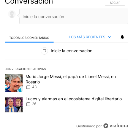
Conversación
SIGA ESTA CO
SEGUIR
LOS MÁS RECIENTES
TODOS LOS COMENTARIOS
Todos los comentarios
Inicie la conversación
CONVERSACIONES ACTIVAS
Este listado muestra los artículos con más comentarios en los últim
Un artículo de tendencia con el título "Murió Jorge Messi, el papá
Murió Jorge Messi, el papá de Lionel Messi, en
Rosario
43
Un artículo de tendencia con el título "Luces y alarmas en el ecosi
Luces y alarmas en el ecosistema digital libertario
26
Gestionado por