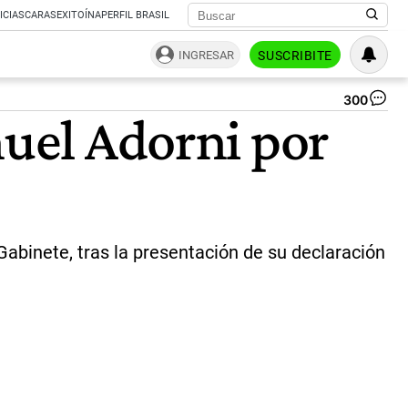
ICIAS
CARAS
EXITOÍNA
PERFIL BRASIL
INGRESAR
SUSCRIBITE
300
Ma
nuel Adorni por
Ad
y
Jav
Mil
|
CE
Gabinete, tras la presentación de su declaración