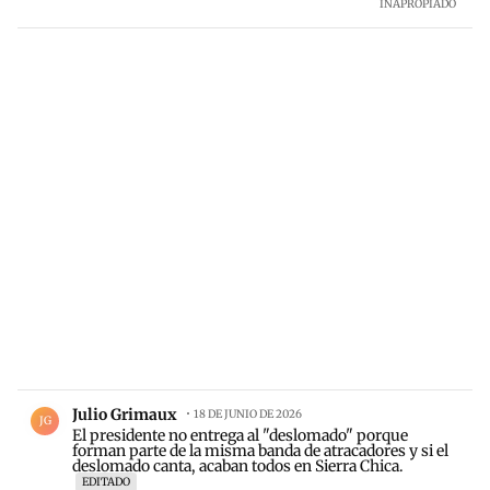
INAPROPIADO
Comentario de Julio Grimaux.
Julio Grimaux
18 DE JUNIO DE 2026
JG
El presidente no entrega al "deslomado" porque
forman parte de la misma banda de atracadores y si el
deslomado canta, acaban todos en Sierra Chica.
EDITADO