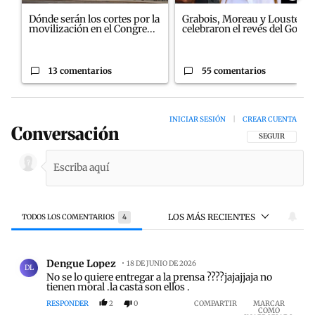
Dónde serán los cortes por la
Grabois, Moreau y Lousteau
movilización en el Congre...
celebraron el revés del Gobi...
13 comentarios
55 comentarios
INICIAR SESIÓN
|
CREAR CUENTA
Conversación
SIGA ESTA CON
SEGUIR
LOS MÁS RECIENTES
TODOS LOS COMENTARIOS
4
Todos los comentarios
Comentario de Dengue Lopez.
Dengue Lopez
18 DE JUNIO DE 2026
DL
No se lo quiere entregar a la prensa ????jajajjaja no
tienen moral .la casta son ellos .
RESPONDER
2
0
COMPARTIR
MARCAR
COMO