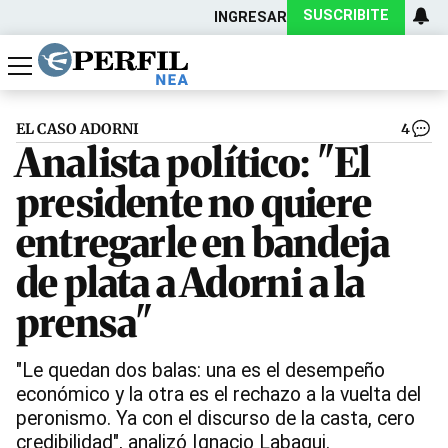
SUSCRIBITE
INGRESAR
Política
Economía
Actualidad
EL CASO ADORNI
4
Analista político: "El
presidente no quiere
entregarle en bandeja
de plata a Adorni a la
prensa"
"Le quedan dos balas: una es el desempeño
económico y la otra es el rechazo a la vuelta del
peronismo. Ya con el discurso de la casta, cero
credibilidad", analizó Ignacio Labaqui.