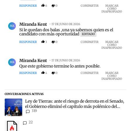
RESPONDER
6
0
COMPARTIR
MARCAR
COMO
INAPROPIADO
Comentario de Miranda Kent.
Miranda Kent
17 DE JUNIO DE 2026
MK
Si le quedan dos balas ,una ya sabemos quien es el
candidato con màs oportunidad
EDITADO
RESPONDER
3
0
COMPARTIR
MARCAR
COMO
INAPROPIADO
Comentario de Miranda Kent.
Miranda Kent
17 DE JUNIO DE 2026
MK
Que este gobierno termine lo antes posible.
RESPONDER
4
0
COMPARTIR
MARCAR
COMO
INAPROPIADO
CONVERSACIONES ACTIVAS
Este listado muestra los artículos con más comentarios en los últim
Un artículo de tendencia con el título "Ley de Tierras: ante el ries
Ley de Tierras: ante el riesgo de derrota en el Senado,
el Gobierno eliminó el capítulo más polémico del
319
proyecto
Un artículo de tendencia con el título "" con 22 comentarios.
22