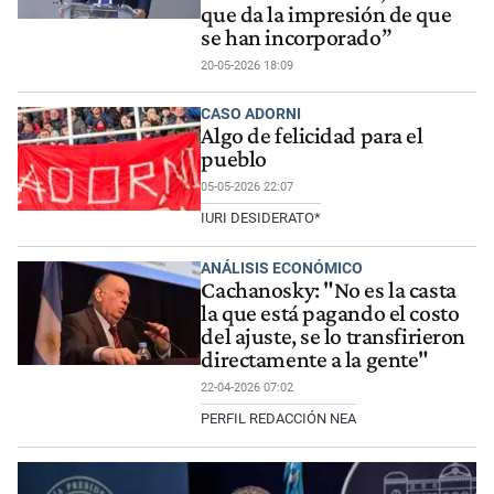
que da la impresión de que
se han incorporado”
20-05-2026 18:09
CASO ADORNI
Algo de felicidad para el
pueblo
05-05-2026 22:07
IURI DESIDERATO*
ANÁLISIS ECONÓMICO
Cachanosky: "No es la casta
la que está pagando el costo
del ajuste, se lo transfirieron
directamente a la gente"
22-04-2026 07:02
PERFIL REDACCIÓN NEA