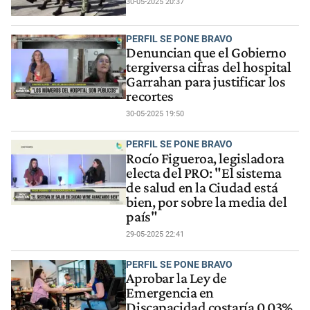
30-05-2025 20:37
PERFIL SE PONE BRAVO
Denuncian que el Gobierno
tergiversa cifras del hospital
Garrahan para justificar los
recortes
30-05-2025 19:50
PERFIL SE PONE BRAVO
Rocío Figueroa, legisladora
electa del PRO: "El sistema
de salud en la Ciudad está
bien, por sobre la media del
país"
29-05-2025 22:41
PERFIL SE PONE BRAVO
Aprobar la Ley de
Emergencia en
Discapacidad costaría 0,03%