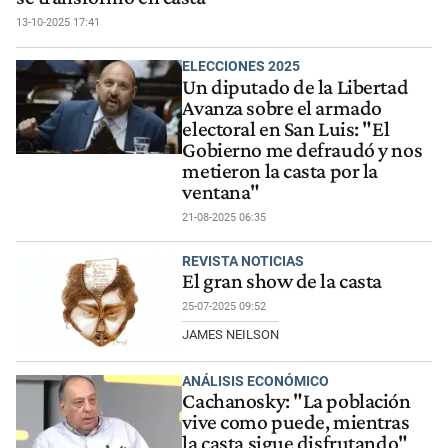
13-10-2025 17:41
ELECCIONES 2025
Un diputado de la Libertad
Avanza sobre el armado
electoral en San Luis: "El
Gobierno me defraudó y nos
metieron la casta por la
ventana"
21-08-2025 06:35
REVISTA NOTICIAS
El gran show de la casta
25-07-2025 09:52
JAMES NEILSON
ANÁLISIS ECONÓMICO
Cachanosky: "La población
vive como puede, mientras
la casta sigue disfrutando"