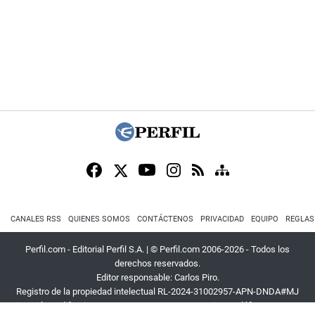
CANALES RSS
QUIENES SOMOS
CONTÁCTENOS
PRIVACIDAD
EQUIPO
REGLAS
Perfil.com - Editorial Perfil S.A.
| © Perfil.com 2006-2026 - Todos los
derechos reservados.
Editor responsable: Carlos Piro.
Registro de la propiedad intelectual RL-2024-31002957-APN-DNDA#MJ
Dirección:
California 2715
,
C1289ABI
,
CABA, Argentina
| Teléfono:
+54 9 11