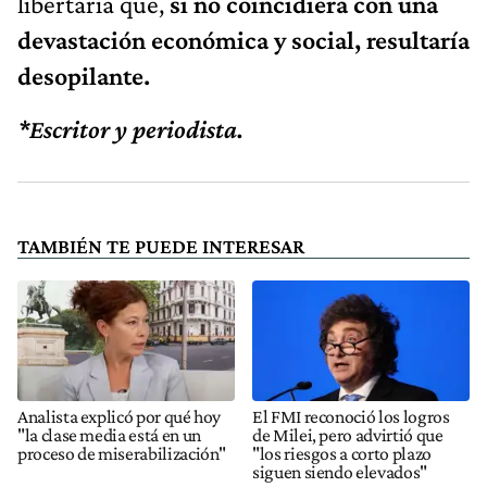
libertaria que,
si no coincidiera con una
devastación económica y social, resultaría
desopilante.
*Escritor y periodista.
TAMBIÉN TE PUEDE INTERESAR
Analista explicó por qué hoy
El FMI reconoció los logros
"la clase media está en un
de Milei, pero advirtió que
proceso de miserabilización"
"los riesgos a corto plazo
siguen siendo elevados"