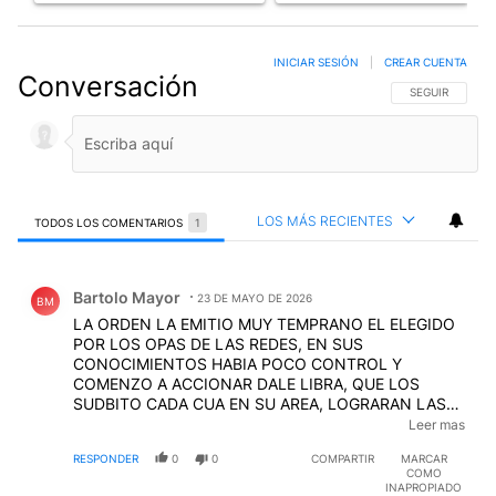
INICIAR SESIÓN
|
CREAR CUENTA
Conversación
SIGA ESTA CO
SEGUIR
LOS MÁS RECIENTES
TODOS LOS COMENTARIOS
1
Todos los comentarios
Comentario de Bartolo Mayor.
Bartolo Mayor
23 DE MAYO DE 2026
BM
LA ORDEN LA EMITIO MUY TEMPRANO EL ELEGIDO
POR LOS OPAS DE LAS REDES, EN SUS
CONOCIMIENTOS HABIA POCO CONTROL Y
COMENZO A ACCIONAR DALE LIBRA, QUE LOS
SUDBITO CADA CUA EN SU AREA, LOGRARAN LAS
DIFERENCVIAS QUE ESTAN AMBICIONANDO, UN
Leer mas
EJEMPLO DE ROBO EN BANDA Y CON CIERTOS
RESPONDER
0
0
COMPARTIR
MARCAR
REZGUARDOS NACIONALES , NO POPULARES
COMO
INAPROPIADO