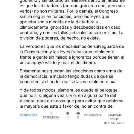
gobierno y las dictaduras militares del 55 en adelante
es que los dictadores (porque gobierna uno, pero son
varios) no son militares. Por lo demás, el Congreso
simula seguir en funciones, pero las leyes que
aprueba son a medida de la dictadura u
olímpicamente ignoradas y desobedecidas en caso
contrario, y con los fallos judiciales pasa lo mismo. La
división de poderes, de hecho, no existe.
La verdad es que los mecanismos de salvaguarda de
la Constitución y las leyes fracasaron totalmente
frente a gente sin miedo a ignorarlos porque tienen el
único apoyo válido y real: el del dinero.
Solamente nos quedan las elecciones como arma de
la democracia, e incluso tengo dudas de que se
concreten si el poder real se las ve realmente mal.
Y de todos modos, siempre les queda el ballotage,
que no sí si alguna vez sirvió, en alguna parte del
planeta, para otra cosa que para evitar que gobierne
la mayoría que está a favor de, no en contra de.
1
RESPONDER
COMPARTIR
MARCAR
RESPUESTA
4
0
COMO
INAPROPIADO
Respuesta de Jorge Dario PISTACCHI.