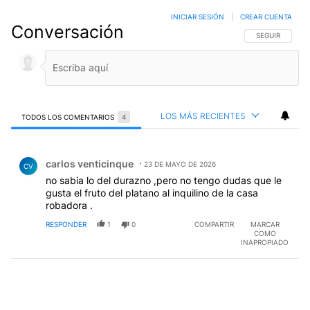
INICIAR SESIÓN
|
CREAR CUENTA
Conversación
SIGA ESTA CO
SEGUIR
LOS MÁS RECIENTES
TODOS LOS COMENTARIOS
4
Todos los comentarios
Comentario de carlos venticinque.
carlos venticinque
23 DE MAYO DE 2026
CV
no sabia lo del durazno ,pero no tengo dudas que le
gusta el fruto del platano al inquilino de la casa
robadora .
RESPONDER
1
0
COMPARTIR
MARCAR
COMO
INAPROPIADO