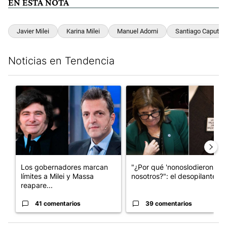
EN ESTA NOTA
Javier Milei
Karina Milei
Manuel Adorni
Santiago Caputo
Noticias en Tendencia
Este listado muestra los artículos con más comentarios en los últim
Un artículo de tendencia con el título "Los gobernadores marcan
Un artículo de tendencia con e
Los gobernadores marcan
"¿Por qué 'nonoslodieron' a
límites a Milei y Massa
nosotros?": el desopilante ...
reapare...
41 comentarios
39 comentarios