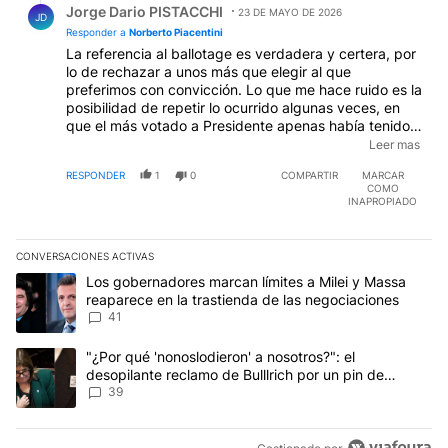
Jorge Dario PISTACCHI
23 DE MAYO DE 2026
JD
Responder a
Norberto Piacentini
La referencia al ballotage es verdadera y certera, por
lo de rechazar a unos más que elegir al que
preferimos con convicción. Lo que me hace ruido es la
posibilidad de repetir lo ocurrido algunas veces, en
que el más votado a Presidente apenas había tenido
algo más del 20% de los votantes a su favor ( Arturo
Leer mas
Illia y Nestor Kirchner ) con la posible debilidad de
RESPONDER
1
0
COMPARTIR
MARCAR
origen para asumir el mando del país. Es un dilema
COMO
INAPROPIADO
CONVERSACIONES ACTIVAS
Este listado muestra los artículos con más comentarios en los últim
Un artículo de tendencia con el título "Los gobernadores marcan l
Los gobernadores marcan límites a Milei y Massa
reaparece en la trastienda de las negociaciones
41
Un artículo de tendencia con el título ""¿Por qué 'nonoslodieron' a
"¿Por qué 'nonoslodieron' a nosotros?": el
desopilante reclamo de Bulllrich por un pin de
Malvinas
39