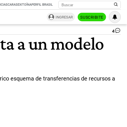
ICIAS
CARAS
EXITOÍNA
PERFIL BRASIL
INGRESAR
SUSCRIBITE
4
El
nta a un modelo
pre
Jav
Mil
|
Pat
T.
Fal
-
tórico esquema de transferencias de recursos a
AF