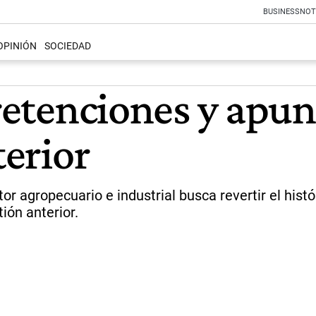
BUSINESS
NOT
OPINIÓN
SOCIEDAD
 retenciones y apu
terior
tor agropecuario e industrial busca revertir el his
tión anterior.