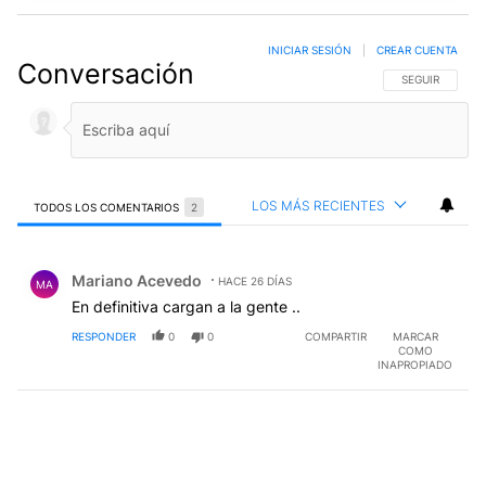
INICIAR SESIÓN
|
CREAR CUENTA
Conversación
SIGA ESTA CO
SEGUIR
LOS MÁS RECIENTES
TODOS LOS COMENTARIOS
2
Todos los comentarios
Comentario de Mariano Acevedo.
Mariano Acevedo
HACE 26 DÍAS
MA
En definitiva cargan a la gente ..
RESPONDER
0
0
COMPARTIR
MARCAR
COMO
INAPROPIADO