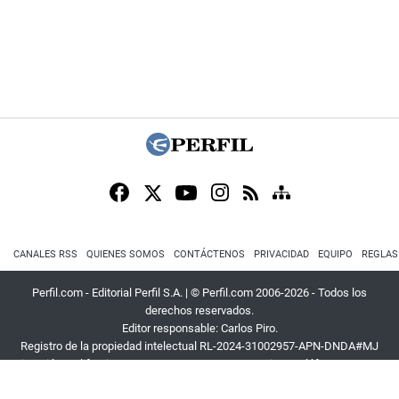
CANALES RSS
QUIENES SOMOS
CONTÁCTENOS
PRIVACIDAD
EQUIPO
REGLAS
Perfil.com - Editorial Perfil S.A.
| © Perfil.com 2006-2026 - Todos los
derechos reservados.
Editor responsable: Carlos Piro.
Registro de la propiedad intelectual RL-2024-31002957-APN-DNDA#MJ
Dirección:
California 2715
,
C1289ABI
,
CABA, Argentina
| Teléfono:
+54 9 11
3453 4567
| E-mail:
atencion@perfil.com