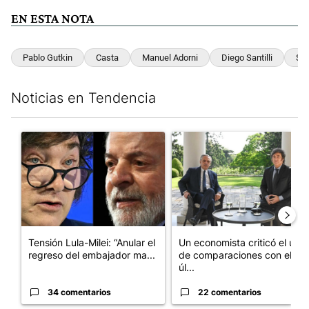
EN ESTA NOTA
Pablo Gutkin
Casta
Manuel Adorni
Diego Santilli
Sob
Noticias en Tendencia
Este listado muestra los artículos con más comentarios en los últim
Un artículo de tendencia con el título "Tensión Lula-Milei: “A
Un artículo de tendencia con 
Tensión Lula-Milei: “Anular el
Un economista criticó el uso
regreso del embajador ma...
de comparaciones con el
úl...
34 comentarios
22 comentarios