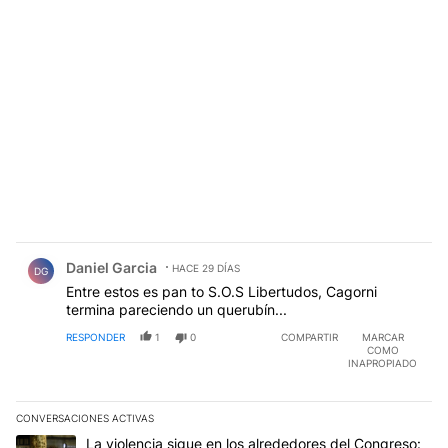
Comentario de Daniel Garcia.
Daniel Garcia
HACE 29 DÍAS
DG
Entre estos es pan to S.O.S Libertudos, Cagorni
termina pareciendo un querubín...
RESPONDER
1
0
COMPARTIR
MARCAR
COMO
INAPROPIADO
CONVERSACIONES ACTIVAS
Este listado muestra los artículos con más comentarios en los últim
Un artículo de tendencia con el título "La violencia sigue en los 
La violencia sigue en los alrededores del Congreso: