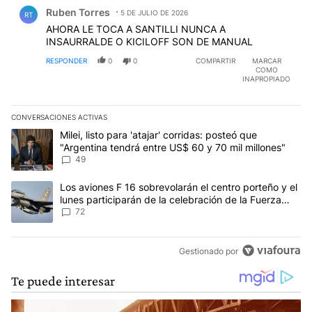
Comentario de Ruben Torres.
Ruben Torres
5 DE JULIO DE 2026
RT
AHORA LE TOCA A SANTILLI NUNCA A
INSAURRALDE O KICILOFF SON DE MANUAL
RESPONDER
0
0
COMPARTIR
MARCAR
COMO
INAPROPIADO
CONVERSACIONES ACTIVAS
Este listado muestra los artículos con más comentarios en los últim
Un artículo de tendencia con el título "Milei, listo para 'atajar' 
Milei, listo para 'atajar' corridas: posteó que
"Argentina tendrá entre US$ 60 y 70 mil millones"
49
Un artículo de tendencia con el título "Los aviones F 16 sobrevola
Los aviones F 16 sobrevolarán el centro porteño y el
lunes participarán de la celebración de la Fuerza
Aérea
72
Gestionado por