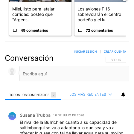
Milei, listo para 'atajar'
Los aviones F 16
corridas: posteó que
sobrevolarán el centro
"Argent...
porteño y el lu...
49 comentarios
72 comentarios
INICIAR SESIÓN
|
CREAR CUENTA
Conversación
SIGA ESTA CO
SEGUIR
LOS MÁS RECIENTES
TODOS LOS COMENTARIOS
2
Todos los comentarios
Comentario de Susana Trubba.
Susana Trubba
6 DE JULIO DE 2026
ST
El rival de la Bullrich en cuanto a su capacidad de
saltimbanqui se va a adaptar a lo que sea y va a
ofrecer lo q sea con tal de llevar agua para su molino.