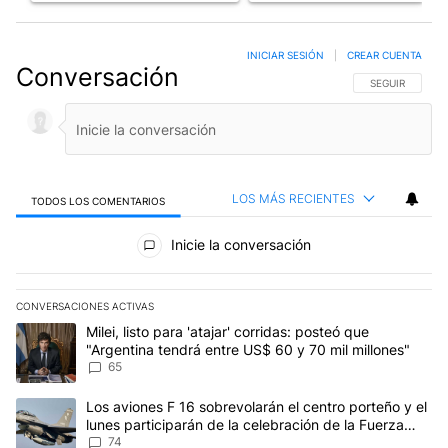
INICIAR SESIÓN
|
CREAR CUENTA
Conversación
SIGA ESTA CO
SEGUIR
LOS MÁS RECIENTES
TODOS LOS COMENTARIOS
Todos los comentarios
Inicie la conversación
CONVERSACIONES ACTIVAS
Este listado muestra los artículos con más comentarios en los últim
Un artículo de tendencia con el título "Milei, listo para 'atajar' 
Milei, listo para 'atajar' corridas: posteó que
"Argentina tendrá entre US$ 60 y 70 mil millones"
65
Un artículo de tendencia con el título "Los aviones F 16 sobrevola
Los aviones F 16 sobrevolarán el centro porteño y el
lunes participarán de la celebración de la Fuerza
Aérea
74