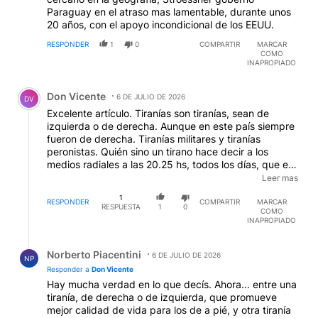
Paraguay en el atraso mas lamentable, durante unos
20 años, con el apoyo incondicional de los EEUU.
RESPONDER
1
0
COMPARTIR
MARCAR
COMO
INAPROPIADO
Comentario de Don Vicente.
Don Vicente
6 DE JULIO DE 2026
DV
Excelente artículo. Tiranías son tiranías, sean de
izquierda o de derecha. Aunque en este país siempre
fueron de derecha. Tiranías militares y tiranías
peronistas. Quién sino un tirano hace decir a los
medios radiales a las 20.25 hs, todos los días, que es
la hora en la que Eva pasó a la inmortalidad? (hasta
Leer mas
1955). Quién, sino un tirano, hace rebautizar la
1
provincia de La Pampa como Eva Perón, y la de
RESPONDER
COMPARTIR
MARCAR
RESPUESTA
1
0
COMO
Chaco como Juan Perón? Y también es de derecha la
INAPROPIADO
versión pseudo zurda kirchnerista. Pero..... Es más
que obvio que aquellos de quienes no habla bien, se
Respuesta de Norberto Piacentini.
muestren disconformes y arrecien los insultos contra
Norberto Piacentini
6 DE JULIO DE 2026
NP
el autor de la nota. Y lo fuerte son los datos,
Responder a
Don Vicente
fácilmente corroborables con las búsquedas
Hay mucha verdad en lo que decís. Ahora... entre una
documentales básicas que ofrece hoy tanto la IA
tiranía, de derecha o de izquierda, que promueve
como cualquier buscador elemental. Kirchos, kukas, y
mejor calidad de vida para los de a pié, y otra tiranía
afines comenzando a denostar al columnista