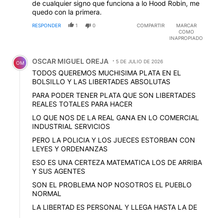
de cualquier signo que funciona a lo Hood Robin, me
ecuatoriano, en 3,........2.........1.......! Alguien lo volvió a
quedo con la primera.
ver a Baasaltar Garcón?
RESPONDER
1
0
COMPARTIR
MARCAR
COMO
INAPROPIADO
Comentario de OSCAR MIGUEL OREJA.
OSCAR MIGUEL OREJA
5 DE JULIO DE 2026
OM
TODOS QUEREMOS MUCHISIMA PLATA EN EL
BOLSILLO Y LAS LIBERTADES ABSOLUTAS
PARA PODER TENER PLATA QUE SON LIBERTADES
REALES TOTALES PARA HACER
LO QUE NOS DE LA REAL GANA EN LO COMERCIAL
INDUSTRIAL SERVICIOS
PERO LA POLICIA Y LOS JUECES ESTORBAN CON
LEYES Y ORDENANZAS
ESO ES UNA CERTEZA MATEMATICA LOS DE ARRIBA
Y SUS AGENTES
SON EL PROBLEMA NOP NOSOTROS EL PUEBLO
NORMAL
LA LIBERTAD ES PERSONAL Y LLEGA HASTA LA DE