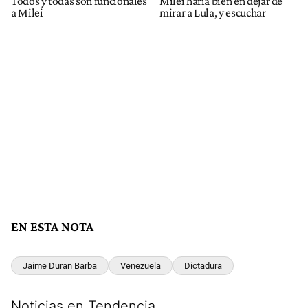
Todos y todas son funcionales
Milei haría bien en dejar de
a Milei
mirar a Lula, y escuchar
EN ESTA NOTA
Jaime Duran Barba
Venezuela
Dictadura
Noticias en Tendencia