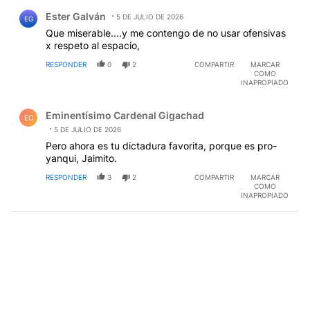
Comentario de Ester Galván.
Ester Galván
5 DE JULIO DE 2026
EG
Que miserable....y me contengo de no usar ofensivas
x respeto al espacio,
RESPONDER
0
2
COMPARTIR
MARCAR
COMO
INAPROPIADO
Comentario de Eminentísimo Cardenal Gigachad.
Eminentísimo Cardenal Gigachad
EC
5 DE JULIO DE 2026
Pero ahora es tu dictadura favorita, porque es pro-
yanqui, Jaimito.
RESPONDER
3
2
COMPARTIR
MARCAR
COMO
INAPROPIADO