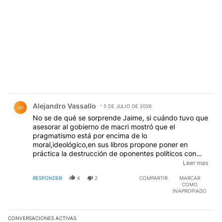
Comentario de Alejandro Vassallo.
Alejandro Vassallo
5 DE JULIO DE 2026
AV
No se de qué se sorprende Jaime, si cuándo tuvo que
asesorar al gobierno de macri mostró que el
pragmatismo está por encima de lo
moral,ideológico,en sus libros propone poner en
práctica la destrucción de oponentes políticos con
formas mafiosas.No nos olvidemos que muchas cosas
Leer mas
oscuras del macrismo vinieron de la mano de este
RESPONDER
4
2
COMPARTIR
MARCAR
personaje
COMO
INAPROPIADO
CONVERSACIONES ACTIVAS