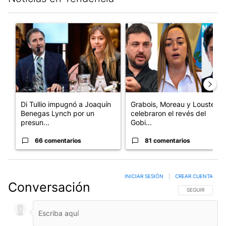
Este listado muestra los artículos con más comentarios en los últim
Un artículo de tendencia con el título "Di Tullio impugnó a Joa
Un artículo de tendencia con e
Di Tullio impugnó a Joaquín
Grabois, Moreau y Lousteau
Benegas Lynch por un
celebraron el revés del
presun...
Gobi...
66 comentarios
81 comentarios
INICIAR SESIÓN
|
CREAR CUENTA
Conversación
SIGA ESTA CO
SEGUIR