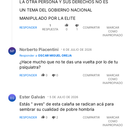
LA OTRA PERSONA Y SUS DERECHOS NO ES
UN TEMA DEL GOBIERNO NACIONAL
MANIPULADO POR LA ELITE
1
RESPONDER
COMPARTIR
MARCAR
RESPUESTA
0
1
COMO
INAPROPIADO
Respuesta de Norberto Piacentini.
Norberto Piacentini
6 DE JULIO DE 2026
NP
Responder a
OSCAR MIGUEL OREJA
¿Hace mucho que no te das una vuelta por lo de tu
psiquiatra?
RESPONDER
0
0
COMPARTIR
MARCAR
COMO
INAPROPIADO
Comentario de Ester Galván.
Ester Galván
5 DE JULIO DE 2026
EG
Estás " aves" de esta calaña se radican acá para
sembrar su cualidad de pobre hombria
RESPONDER
0
2
COMPARTIR
MARCAR
COMO
INAPROPIADO