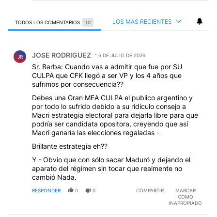
LOS MÁS RECIENTES
TODOS LOS COMENTARIOS
10
Todos los comentarios
Comentario de JOSE RODRIGUEZ.
JOSE RODRIGUEZ
6 DE JULIO DE 2026
JR
Sr. Barba: Cuando vas a admitir que fue por SU
CULPA que CFK llegó a ser VP y los 4 años que
sufrimos por consecuencia??
Debes una Gran MEA CULPA el publico argentino y
por todo lo sufrido debido a su ridículo consejo a
Macri estrategia electoral para dejarla libre para que
podría ser candidata opositora, creyendo que así
Macri ganaría las elecciones regaladas -
Brillante estrategia eh??
Y - Obvio que con sólo sacar Maduró y dejando el
aparato del régimen sin tocar que realmente no
cambió Nada.
RESPONDER
0
0
COMPARTIR
MARCAR
COMO
INAPROPIADO