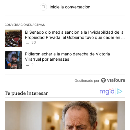
Todos los comentarios
Inicie la conversación
CONVERSACIONES ACTIVAS
Este listado muestra los artículos con más comentarios en los últim
Un artículo de tendencia con el título "El Senado dio media sanci
El Senado dio media sanción a la Inviolabilidad de la
Propiedad Privada: el Gobierno tuvo que ceder en la
Ley del Manejo del Fuego
33
Un artículo de tendencia con el título "Pidieron echar a la mano d
Pidieron echar a la mano derecha de Victoria
Villarruel por amenazas
5
Gestionado por