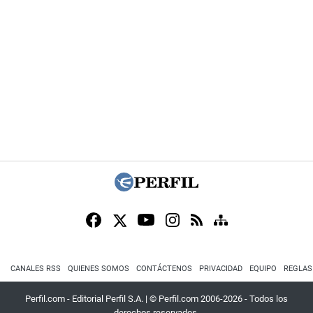
CANALES RSS
QUIENES SOMOS
CONTÁCTENOS
PRIVACIDAD
EQUIPO
REGLAS
Perfil.com - Editorial Perfil S.A.
| © Perfil.com 2006-2026 - Todos los
derechos reservados.