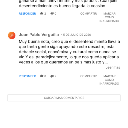
ganarse a mas televidentes y mas pautas . Cualquier
desentendimiento es bueno llegada la ocasión
RESPONDER
2
0
COMPARTIR
MARCAR
COMO
INAPROPIADO
Comentario de Juan Pablo Verguilla.
Juan Pablo Verguilla
5 DE JULIO DE 2026
JP
Muy buena nota, creo que el desentendimiento lleva a
que tanta gente siga apoyando este desastre, esta
debacle social, económica y cultural como nunca se
vio Y es, paradojicamente, lo que nos queda aplicar a
veces a los que queremos un pais mas justo y
solidario, sin que esto implique el apoyo a nadie en
Leer mas
particular, cuando por defender esa posición tan
RESPONDER
8
2
COMPARTIR
MARCAR
básica somos insultados, memospreciados y sentimos
COMO
que esta sociedad no tiene salida
INAPROPIADO
CARGAR MÁS COMENTARIOS