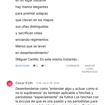
en un lugar distante
hay manos elegantes
para premiar solapas
que clavan en los mapas
sus uñas distinguidas
y sacrifican vidas
enviando regimientos
Manos que se lavan
en desentendimiento"
(Miguel Cantilo: En este mismo Instante).-
RESPONDER
0
1
COMPARTIR
MARCAR
COMO
INAPROPIADO
Comentario de Cesar Esth.
Cesar Esth
5 DE JULIO DE 2026
CE
Desentenderse como “entender algo y actuar como si
no lo supiéramos” es tambien aplicable a hinchas y
periodistas "especialmente" de futbol Los hinchas con
la excusa de que es una pasión y los periodistas para