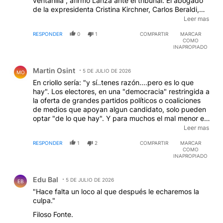
ventanilla”, afirmó Lanza ante el tribunal. El abogado
de la expresidenta Cristina Kirchner, Carlos Beraldi,
intentó relativizar ese límite al preguntar si un
Leer mas
contribuyente podía justificar un pago en efectivo en
RESPONDER
0
1
COMPARTIR
MARCAR
una jurisdicción sin banco. Lanza insistió: “Todo tiene
COMO
que estar bancarizado. Cuando la plata sale de una
INAPROPIADO
ventanilla y se pierde la trazabilidad, ahí se terminó.”
Comentario de Martin Osint.
El abogado de la AFIP José Luis Giordano precisó:
Martin Osint
“Nosotros no podemos saber dónde terminó el dinero.
5 DE JULIO DE 2026
MO
Nos concentramos en ver hasta dónde llegaba y si se
En criollo sería: "y sí..tenes razón....pero es lo que
perdía el rastro”
hay". Los electores, en una "democracia" restringida a
(
www.infobae.com/judiciales/2026/07/05/causa-
la oferta de grandes partidos políticos o coaliciones
cuadernos-el-paso-a-paso-del-rastro-del-dinero-
de medios que apoyan algun candidato, solo pueden
hasta-su-retiro-por-ventanilla-en-los-bancos/)
. Se la
optar "de lo que hay". Y para muchos el mal menor es
chorearon toda, chinwewenchas!.-
Milei como para otros fue votar a Masa. Por las dudas:
Leer mas
vote en blanco. Me gustaría una democracia como los
RESPONDER
1
2
COMPARTIR
MARCAR
suizos donde, gobierne quien gobierne, los grandes
COMO
temas (impuestos, grandes obras públicas, tratados
INAPROPIADO
internacionales) además de pasar por el Parlamento
Comentario de Edu Bal.
deben ser sometidos a referendo de doble mayoría
Edu Bal
(51% de ciudadanos de todo el país y mitad más uno
5 DE JULIO DE 2026
EB
de "Cantones" o sea provincias). Pero eso solo en
"Hace falta un loco al que después le echaremos la
Suiza, acá hay que padecer a esta oligarquía política
culpa."
de dos bandos que por desánimo y cansancio de los
Filoso Fonte.
ciudadanos tiene amplio marco para hacer las cosas