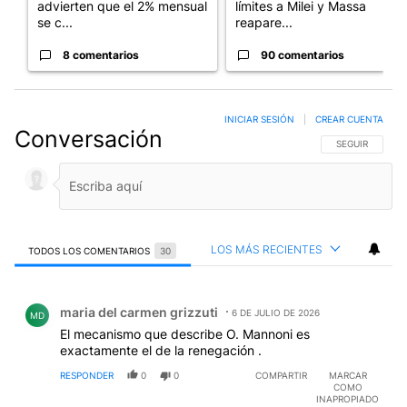
advierten que el 2% mensual
límites a Milei y Massa
se c...
reapare...
8 comentarios
90 comentarios
INICIAR SESIÓN
|
CREAR CUENTA
Conversación
SIGA ESTA CO
SEGUIR
LOS MÁS RECIENTES
TODOS LOS COMENTARIOS
30
Todos los comentarios
Comentario de maria del carmen grizzuti.
maria del carmen grizzuti
6 DE JULIO DE 2026
MD
El mecanismo que describe O. Mannoni es
exactamente el de la renegación .
RESPONDER
0
0
COMPARTIR
MARCAR
COMO
INAPROPIADO