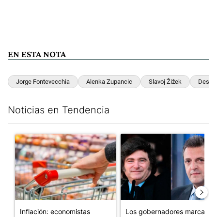
EN ESTA NOTA
Jorge Fontevecchia
Alenka Zupancic
Slavoj Žižek
Desent
Noticias en Tendencia
Este listado muestra los artículos con más comentarios en los últim
Un artículo de tendencia con el título "Inflación: economistas a
Un artículo de tendencia con e
Inflación: economistas
Los gobernadores marcan