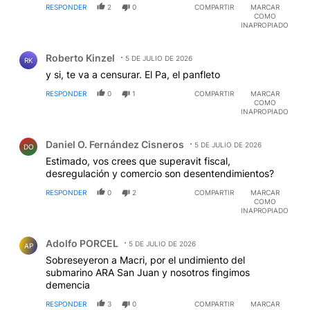
que hace. El sistema está formateado para eso,
RESPONDER
2
0
COMPARTIR
MARCAR
gobierne quien gobierne.
COMO
EDITADO
INAPROPIADO
Comentario de Roberto Kinzel.
Roberto Kinzel
5 DE JULIO DE 2026
RK
y si, te va a censurar. El Pa, el panfleto
RESPONDER
0
1
COMPARTIR
MARCAR
COMO
INAPROPIADO
Comentario de Daniel O. Fernández Cisneros.
Daniel O. Fernández Cisneros
5 DE JULIO DE 2026
DO
Estimado, vos crees que superavit fiscal,
desregulación y comercio son desentendimientos?
RESPONDER
0
2
COMPARTIR
MARCAR
COMO
INAPROPIADO
Comentario de Adolfo PORCEL.
Adolfo PORCEL
5 DE JULIO DE 2026
AP
Sobreseyeron a Macri, por el undimiento del
submarino ARA San Juan y nosotros fingimos
demencia
RESPONDER
3
0
COMPARTIR
MARCAR