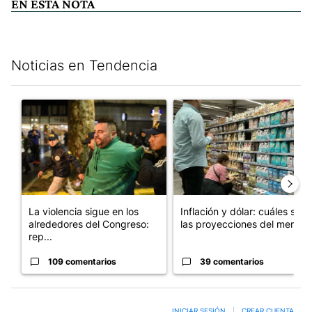
EN ESTA NOTA
Noticias en Tendencia
Este listado muestra los artículos con más comentarios en los últim
Un artículo de tendencia con el título "La violencia sigue en l
Un artículo de tendencia con e
La violencia sigue en los
Inflación y dólar: cuáles son
alrededores del Congreso:
las proyecciones del merc...
rep...
109 comentarios
39 comentarios
INICIAR SESIÓN
|
CREAR CUENTA