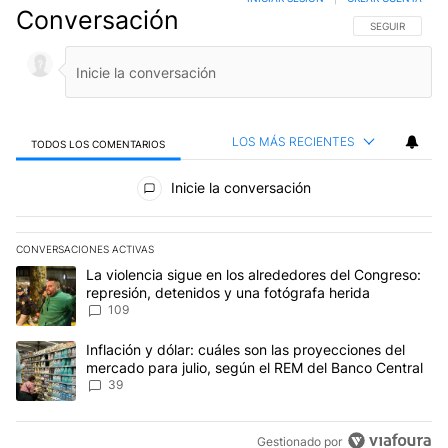
Conversación
SIGA ESTA CO
SEGUIR
LOS MÁS RECIENTES
TODOS LOS COMENTARIOS
Todos los comentarios
Inicie la conversación
CONVERSACIONES ACTIVAS
Este listado muestra los artículos con más comentarios en los últim
Un artículo de tendencia con el título "La violencia sigue en los 
La violencia sigue en los alrededores del Congreso:
represión, detenidos y una fotógrafa herida
109
Un artículo de tendencia con el título "Inflación y dólar: cuáles 
Inflación y dólar: cuáles son las proyecciones del
mercado para julio, según el REM del Banco Central
39
Gestionado por