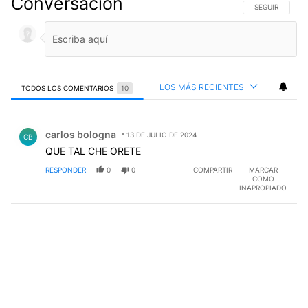
Conversación
SIGA ESTA CO
SEGUIR
LOS MÁS RECIENTES
TODOS LOS COMENTARIOS
10
Todos los comentarios
Comentario de carlos bologna.
carlos bologna
13 DE JULIO DE 2024
CB
QUE TAL CHE ORETE
RESPONDER
0
0
COMPARTIR
MARCAR
COMO
INAPROPIADO