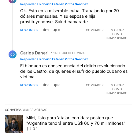
Responder a
Roberto Esteban Pintos Sánchez
Ok. Está en la miserable cuba. Trabajando por 20
dólares mensuales. Y su esposa e hija
prostituyendose. Salud camarade
RESPONDER
1
0
COMPARTIR
MARCAR
COMO
INAPROPIADO
Respuesta de Carlos Daneri.
Carlos Daneri
14 DE JULIO DE 2024
CD
Responder a
Roberto Esteban Pintos Sánchez
El bloqueo es consecuencia del delirio revolucionario
de los Castro, de quienes el sufrido pueblo cubano es
victima.
RESPONDER
0
0
COMPARTIR
MARCAR
COMO
INAPROPIADO
CONVERSACIONES ACTIVAS
Este listado muestra los artículos con más comentarios en los últim
Un artículo de tendencia con el título "Milei, listo para 'atajar' 
Milei, listo para 'atajar' corridas: posteó que
"Argentina tendrá entre US$ 60 y 70 mil millones"
34