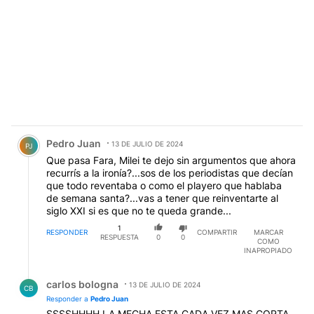
Comentario de Pedro Juan.
Pedro Juan
13 DE JULIO DE 2024
PJ
Que pasa Fara, Milei te dejo sin argumentos que ahora
recurrís a la ironía?...sos de los periodistas que decían
que todo reventaba o como el playero que hablaba
de semana santa?...vas a tener que reinventarte al
siglo XXI si es que no te queda grande...
1
RESPONDER
COMPARTIR
MARCAR
RESPUESTA
0
0
COMO
INAPROPIADO
Respuesta de carlos bologna.
carlos bologna
13 DE JULIO DE 2024
CB
Responder a
Pedro Juan
SSSSHHHH LA MECHA ESTA CADA VEZ MAS CORTA