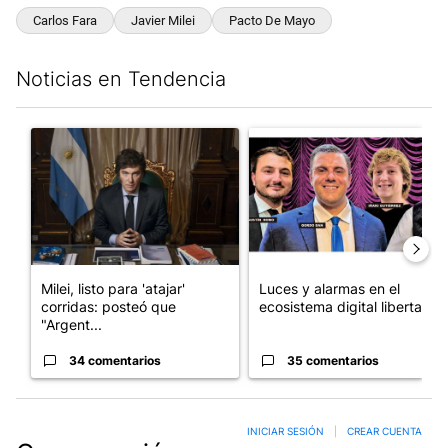
Carlos Fara
Javier Milei
Pacto De Mayo
Noticias en Tendencia
Este listado muestra los artículos con más comentarios en los últim
Un artículo de tendencia con el título "Milei, listo para 'atajar
Un artículo de tendencia con el
Milei, listo para 'atajar'
Luces y alarmas en el
corridas: posteó que
ecosistema digital libertario
"Argent...
34 comentarios
35 comentarios
INICIAR SESIÓN
|
CREAR CUENTA