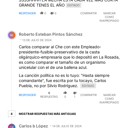
GRANDE TENES EL AÑO
EDITADO
RESPONDER
0
0
COMPARTIR
MARCAR
COMO
INAPROPIADO
Comentario de Roberto Esteban Pintos Sánchez.
Roberto Esteban Pintos Sánchez
RE
13 DE JULIO DE 2024
Carlos comparar al Che con este Empleado-
presidente-fusible-preservativo de la casta
oligárquico-empresaria que lo depositó en La Rosada,
es como comparar el tamaño de un organismo
unicelular con el de una ballena azul.
La canción política no es lo tuyo: "Hasta siempre
comandante", fue escrita por tu tocayo, Carlos
Puebla, no por Silvio Rodríguez.
EDITADO
6
RESPONDER
COMPARTIR
MARCAR
RESPUESTAS
0
1
COMO
INAPROPIADO
4 respuestas más antiguas
MOSTRAR RESPUESTAS MÁS ANTIGUAS
4
Respuesta de Carlos b López.
Carlos b López
14 DE JULIO DE 2024
CB