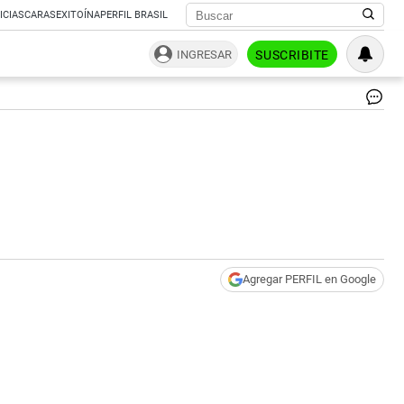
ICIAS
CARAS
EXITOÍNA
PERFIL BRASIL
INGRESAR
SUSCRIBITE
def
|
CE
Agregar PERFIL en Google