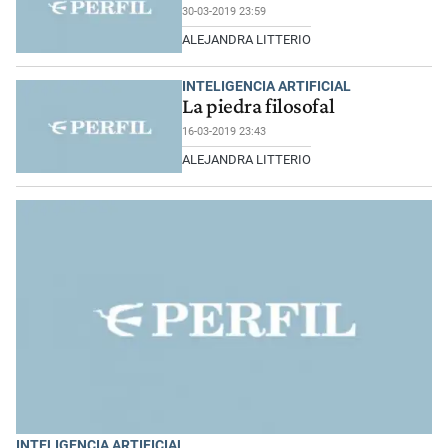
30-03-2019 23:59
ALEJANDRA LITTERIO
INTELIGENCIA ARTIFICIAL
La piedra filosofal
16-03-2019 23:43
ALEJANDRA LITTERIO
INTELIGENCIA ARTIFICIAL