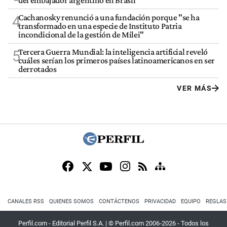
Cachanosky renunció a una fundación porque "se ha
4
transformado en una especie de Instituto Patria
incondicional de la gestión de Milei"
Tercera Guerra Mundial: la inteligencia artificial reveló
5
cuáles serían los primeros países latinoamericanos en ser
derrotados
VER MÁS
CANALES RSS
QUIENES SOMOS
CONTÁCTENOS
PRIVACIDAD
EQUIPO
REGLAS
Perfil.com - Editorial Perfil S.A.
| © Perfil.com 2006-2026 - Todos los