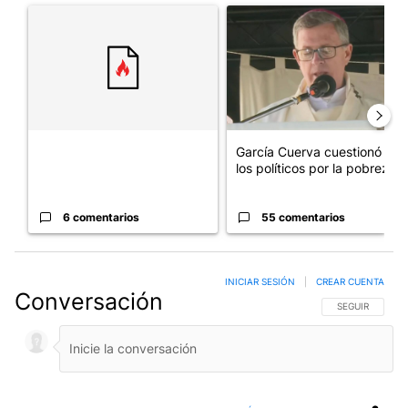
Un artículo de tendencia con el título "" con 6 comentarios.
Un artículo de tendencia con e
García Cuerva cuestionó a
los políticos por la pobreza
6 comentarios
55 comentarios
INICIAR SESIÓN
|
CREAR CUENTA
Conversación
SIGA ESTA CO
SEGUIR