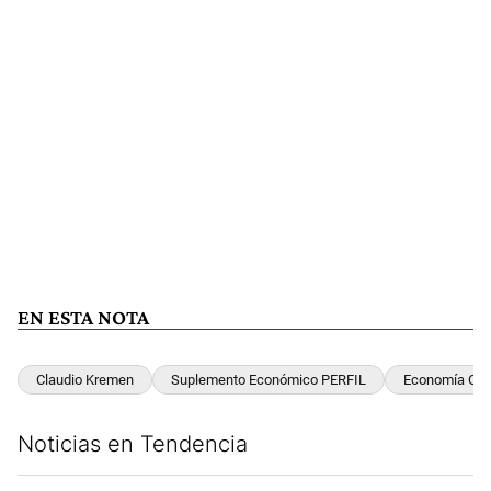
EN ESTA NOTA
Claudio Kremen
Suplemento Económico PERFIL
Economía Cola
Noticias en Tendencia
Este listado muestra los artículos con más comentarios en los últim