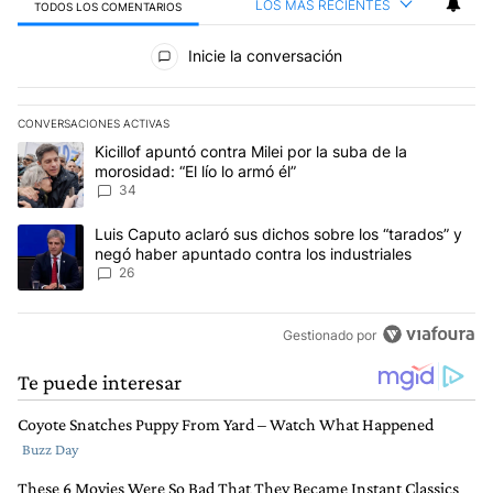
LOS MÁS RECIENTES
TODOS LOS COMENTARIOS
Todos los comentarios
Inicie la conversación
CONVERSACIONES ACTIVAS
Este listado muestra los artículos con más comentarios en los últim
Un artículo de tendencia con el título "Kicillof apuntó contra Milei 
Kicillof apuntó contra Milei por la suba de la
morosidad: “El lío lo armó él”
34
Un artículo de tendencia con el título "Luis Caputo aclaró sus dic
Luis Caputo aclaró sus dichos sobre los “tarados” y
negó haber apuntado contra los industriales
26
Gestionado por