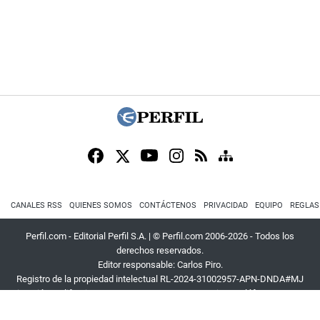
CANALES RSS
QUIENES SOMOS
CONTÁCTENOS
PRIVACIDAD
EQUIPO
REGLAS
Perfil.com - Editorial Perfil S.A.
| © Perfil.com 2006-2026 - Todos los
derechos reservados.
Editor responsable: Carlos Piro.
Registro de la propiedad intelectual RL-2024-31002957-APN-DNDA#MJ
Dirección:
California 2715
,
C1289ABI
,
CABA, Argentina
| Teléfono:
+54 9 11
3453 4567
| E-mail:
atencion@perfil.com