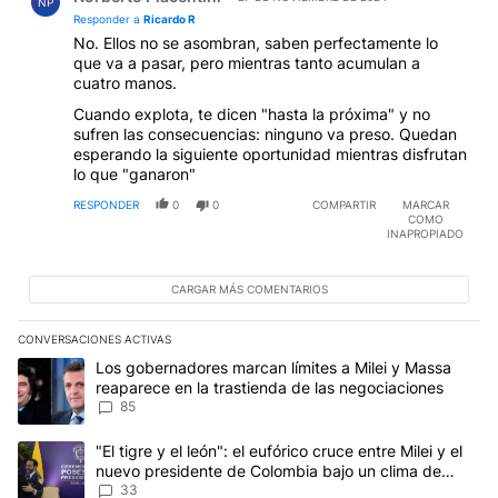
NP
Responder a
Ricardo R
No. Ellos no se asombran, saben perfectamente lo
que va a pasar, pero mientras tanto acumulan a
cuatro manos.
Cuando explota, te dicen "hasta la próxima" y no
sufren las consecuencias: ninguno va preso. Quedan
esperando la siguiente oportunidad mientras disfrutan
lo que "ganaron"
RESPONDER
0
0
COMPARTIR
MARCAR
COMO
INAPROPIADO
CARGAR MÁS COMENTARIOS
CONVERSACIONES ACTIVAS
Este listado muestra los artículos con más comentarios en los últim
Un artículo de tendencia con el título "Los gobernadores marcan l
Los gobernadores marcan límites a Milei y Massa
reaparece en la trastienda de las negociaciones
85
Un artículo de tendencia con el título ""El tigre y el león": el eu
"El tigre y el león": el eufórico cruce entre Milei y el
nuevo presidente de Colombia bajo un clima de
máxima tensión
33