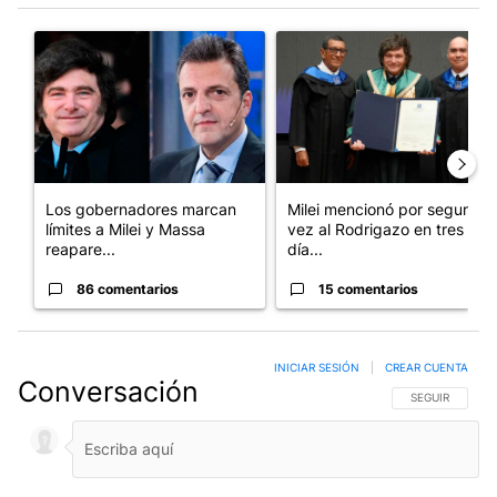
Este listado muestra los artículos con más comentarios en los últim
Un artículo de tendencia con el título "Los gobernadores marcan
Un artículo de tendencia con e
Los gobernadores marcan
Milei mencionó por segunda
límites a Milei y Massa
vez al Rodrigazo en tres
reapare...
día...
86 comentarios
15 comentarios
INICIAR SESIÓN
|
CREAR CUENTA
Conversación
SIGA ESTA CO
SEGUIR