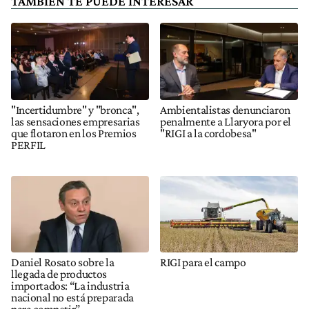
TAMBIÉN TE PUEDE INTERESAR
"Incertidumbre" y "bronca",
Ambientalistas denunciaron
las sensaciones empresarias
penalmente a Llaryora por el
que flotaron en los Premios
"RIGI a la cordobesa"
PERFIL
Daniel Rosato sobre la
RIGI para el campo
llegada de productos
importados: “La industria
nacional no está preparada
para competir”