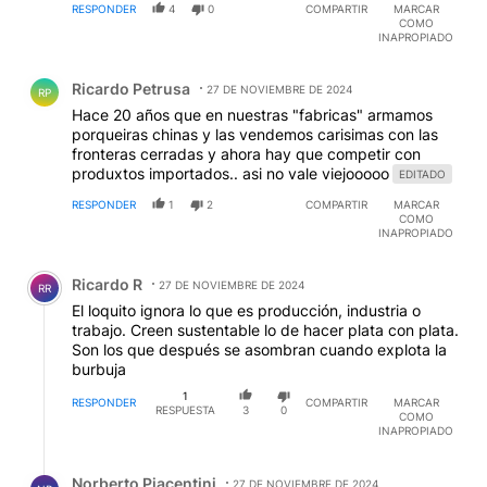
RESPONDER
4
0
COMPARTIR
MARCAR
COMO
INAPROPIADO
Comentario de Ricardo Petrusa.
Ricardo Petrusa
27 DE NOVIEMBRE DE 2024
RP
Hace 20 años que en nuestras "fabricas" armamos
porqueiras chinas y las vendemos carisimas con las
fronteras cerradas y ahora hay que competir con
produxtos importados.. asi no vale viejooooo
EDITADO
RESPONDER
1
2
COMPARTIR
MARCAR
COMO
INAPROPIADO
Comentario de Ricardo R.
Ricardo R
27 DE NOVIEMBRE DE 2024
RR
El loquito ignora lo que es producción, industria o
trabajo. Creen sustentable lo de hacer plata con plata.
Son los que después se asombran cuando explota la
burbuja
1
RESPONDER
COMPARTIR
MARCAR
RESPUESTA
3
0
COMO
INAPROPIADO
Respuesta de Norberto Piacentini.
Norberto Piacentini
27 DE NOVIEMBRE DE 2024