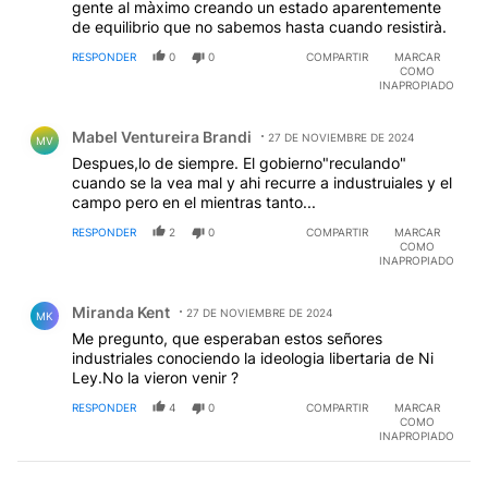
gente al màximo creando un estado aparentemente
de equilibrio que no sabemos hasta cuando resistirà.
RESPONDER
0
0
COMPARTIR
MARCAR
COMO
INAPROPIADO
Comentario de Mabel Ventureira Brandi.
Mabel Ventureira Brandi
27 DE NOVIEMBRE DE 2024
MV
Despues,lo de siempre. El gobierno"reculando"
cuando se la vea mal y ahi recurre a industruiales y el
campo pero en el mientras tanto...
RESPONDER
2
0
COMPARTIR
MARCAR
COMO
INAPROPIADO
Comentario de Miranda Kent.
Miranda Kent
27 DE NOVIEMBRE DE 2024
MK
Me pregunto, que esperaban estos señores
industriales conociendo la ideologia libertaria de Ni
Ley.No la vieron venir ?
RESPONDER
4
0
COMPARTIR
MARCAR
COMO
INAPROPIADO