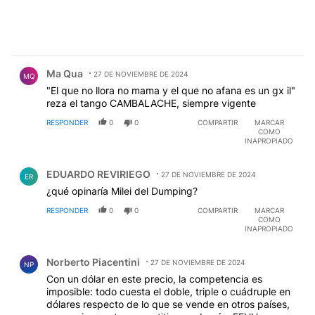
Comentario de Ma Qua.
Ma Qua
27 DE NOVIEMBRE DE 2024
MQ
"El que no llora no mama y el que no afana es un gx il"
reza el tango CAMBALACHE, siempre vigente
RESPONDER
0
0
COMPARTIR
MARCAR
COMO
INAPROPIADO
Comentario de EDUARDO REVIRIEGO.
EDUARDO REVIRIEGO
27 DE NOVIEMBRE DE 2024
ER
¿qué opinaría Milei del Dumping?
RESPONDER
0
0
COMPARTIR
MARCAR
COMO
INAPROPIADO
Comentario de Norberto Piacentini.
Norberto Piacentini
27 DE NOVIEMBRE DE 2024
NP
Con un dólar en este precio, la competencia es
imposible: todo cuesta el doble, triple o cuádruple en
dólares respecto de lo que se vende en otros países,