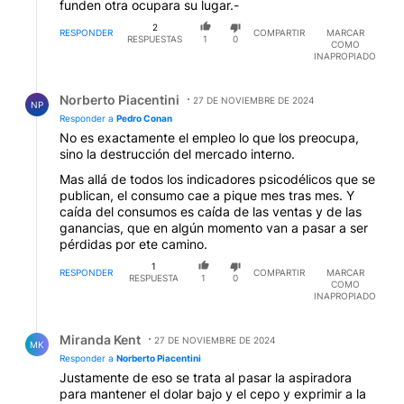
funden otra ocupara su lugar.-
2
RESPONDER
COMPARTIR
MARCAR
RESPUESTAS
1
0
COMO
INAPROPIADO
Respuesta de Norberto Piacentini.
Norberto Piacentini
27 DE NOVIEMBRE DE 2024
NP
Responder a
Pedro Conan
No es exactamente el empleo lo que los preocupa,
sino la destrucción del mercado interno.
Mas allá de todos los indicadores psicodélicos que se
publican, el consumo cae a pique mes tras mes. Y
caída del consumos es caída de las ventas y de las
ganancias, que en algún momento van a pasar a ser
pérdidas por ete camino.
1
RESPONDER
COMPARTIR
MARCAR
RESPUESTA
1
0
COMO
INAPROPIADO
Respuesta de Miranda Kent.
Miranda Kent
27 DE NOVIEMBRE DE 2024
MK
Responder a
Norberto Piacentini
Justamente de eso se trata al pasar la aspiradora
para mantener el dolar bajo y el cepo y exprimir a la