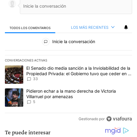
LOS MÁS RECIENTES
TODOS LOS COMENTARIOS
Todos los comentarios
Inicie la conversación
CONVERSACIONES ACTIVAS
Este listado muestra los artículos con más comentarios en los últim
Un artículo de tendencia con el título "El Senado dio media sanci
El Senado dio media sanción a la Inviolabilidad de la
Propiedad Privada: el Gobierno tuvo que ceder en la
Ley del Manejo del Fuego
33
Un artículo de tendencia con el título "Pidieron echar a la mano d
Pidieron echar a la mano derecha de Victoria
Villarruel por amenazas
5
Gestionado por