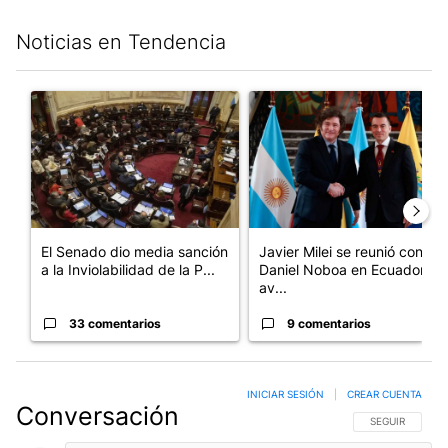
Noticias en Tendencia
Este listado muestra los artículos con más comentarios en los últim
Un artículo de tendencia con el título "El Senado dio media san
Un artículo de tendencia con e
El Senado dio media sanción
Javier Milei se reunió con
a la Inviolabilidad de la P...
Daniel Noboa en Ecuador y
av...
33 comentarios
9 comentarios
INICIAR SESIÓN
|
CREAR CUENTA
Conversación
SIGA ESTA CO
SEGUIR