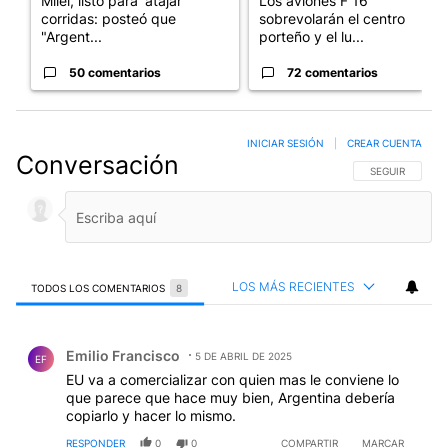
Milei, listo para 'atajar'
Los aviones F 16
corridas: posteó que
sobrevolarán el centro
"Argent...
porteño y el lu...
50 comentarios
72 comentarios
INICIAR SESIÓN
|
CREAR CUENTA
Conversación
SIGA ESTA CO
SEGUIR
LOS MÁS RECIENTES
TODOS LOS COMENTARIOS
8
Todos los comentarios
Comentario de Emilio Francisco.
Emilio Francisco
5 DE ABRIL DE 2025
EF
EU va a comercializar con quien mas le conviene lo
que parece que hace muy bien, Argentina debería
copiarlo y hacer lo mismo.
RESPONDER
0
0
COMPARTIR
MARCAR