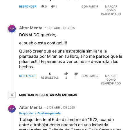
RESPONDER
0
1
COMPARTIR
MARCAR
COMO
INAPROPIADO
Comentario de Aitor Menta.
Aitor Menta
5 DE ABRIL DE 2025
AM
DONALDO querido,
el pueblo esta contigo!!!!!
Quiero creer que es una estrategia similiar a la
planteada por Miran en su libro, sino me parece que le
pifiastes!!!! Esperemos a ver como se desarrollan los
hechos
5
RESPONDER
COMPARTIR
MARCAR
RESPUESTAS
2
1
COMO
INAPROPIADO
3 respuestas más antiguas
MOSTRAR RESPUESTAS MÁS ANTIGUAS
3
Respuesta de Aitor Menta.
Aitor Menta
6 DE ABRIL DE 2025
AM
Responder a
Gustavo papada
Trabajo desde el 6 de diciembre de 1972, cuando
entre a trabajar como operario en una industria
metalúrgica en Cañada de Gómez y Calle Corrales, en