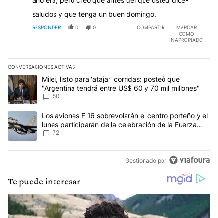
año era, pero creo que antes del que usted dice-
saludos y que tenga un buen domingo.
RESPONDER
0
0
COMPARTIR
MARCAR
COMO
INAPROPIADO
CONVERSACIONES ACTIVAS
Este listado muestra los artículos con más comentarios en los últim
Un artículo de tendencia con el título "Milei, listo para 'atajar' 
Milei, listo para 'atajar' corridas: posteó que
"Argentina tendrá entre US$ 60 y 70 mil millones"
50
Un artículo de tendencia con el título "Los aviones F 16 sobrevola
Los aviones F 16 sobrevolarán el centro porteño y el
lunes participarán de la celebración de la Fuerza
Aérea
72
Gestionado por