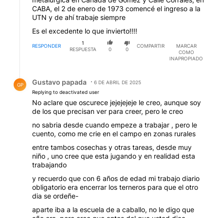
CABA, el 2 de enero de 1973 comencé el ingreso a la
UTN y de ahí trabaje siempre
Es el excedente lo que invierto!!!!
1
RESPONDER
COMPARTIR
MARCAR
RESPUESTA
0
0
COMO
INAPROPIADO
Respuesta de Gustavo papada.
Gustavo papada
6 DE ABRIL DE 2025
GP
Replying to deactivated user
No aclare que oscurece jejejejeje le creo, aunque soy
de los que precisan ver para creer, pero le creo
no sabria desde cuando empeze a trabajar , pero le
cuento, como me crie en el campo en zonas rurales
entre tambos cosechas y otras tareas, desde muy
niño , uno cree que esta jugando y en realidad esta
trabajando
y recuerdo que con 6 años de edad mi trabajo diario
obligatorio era encerrar los terneros para que el otro
dia se ordeñe-
aparte iba a la escuela de a caballo, no le digo que