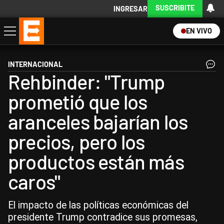
SUSCRIBITE
INGRESAR
EN VIVO
Economía
Política
Internacional
Actualidad
Descargá la App
INTERNACIONAL
Rehbinder: "Trump
prometió que los
aranceles bajarían los
precios, pero los
productos están más
caros"
El impacto de las políticas económicas del
presidente Trump contradice sus promesas,