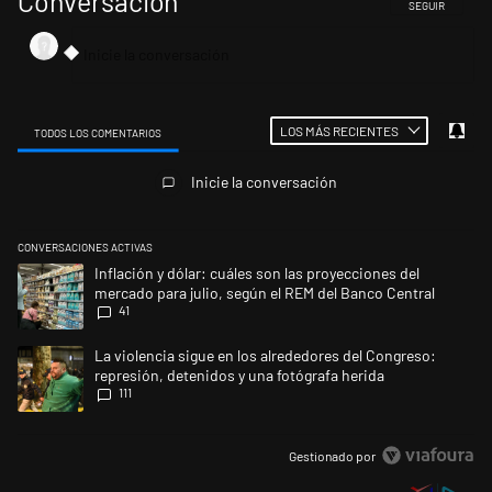
Conversación
SIGA ESTA CONV
SEGUIR
LOS MÁS RECIENTES
TODOS LOS COMENTARIOS
Todos los comentarios
Inicie la conversación
CONVERSACIONES ACTIVAS
Este listado muestra los artículos con más comentarios en los últimos 
Un artículo de tendencia con el título "Inflación y dólar: cuáles son la
Inflación y dólar: cuáles son las proyecciones del
mercado para julio, según el REM del Banco Central
41
Un artículo de tendencia con el título "La violencia sigue en los alrede
La violencia sigue en los alrededores del Congreso:
represión, detenidos y una fotógrafa herida
111
Gestionado por