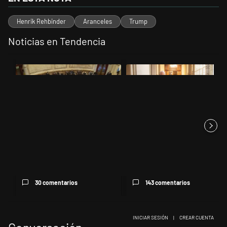
Henrik Rehbinder
Aranceles
Trump
Noticias en Tendencia
Este listado muestra los artículos con más comentarios en los últimos 
Un artículo de tendencia con el título "El Senado dio media sanción a
Un artículo de tendencia con el t
El Senado dio media sanción a
El Gobierno cedió en la Ley de
la Inviolabilidad de la P...
Tierras por la presión d...
30 comentarios
143 comentarios
INICIAR SESIÓN
|
CREAR CUENTA