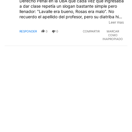
Derecho Penal en la UBA que cada vez que ingresaba
a dar clase repetía un slogan bastante simple pero
llenador: "Lavalle era bueno, Rosas era malo". No
recuerdo el apellido del profesor, pero su diatriba hizo
mella, al punto que la recuerdo 54 años después.
Leer mas
Fuente Vieja hace lo mismo, siempre hay alguien mejor
RESPONDER
0
0
COMPARTIR
MARCAR
para contraponer a Milei, y el ácido corroe.
COMO
INAPROPIADO