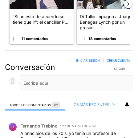
"Si no está de acuerdo se
Di Tullio impugnó a Joaquín
tiene que ir": el canciller P...
Benegas Lynch por un
presun...
11 comentarios
18 comentarios
INICIAR SESIÓN
|
CREAR CUENTA
Conversación
SIGA ESTA CO
SEGUIR
LOS MÁS RECIENTES
TODOS LOS COMENTARIOS
82
Todos los comentarios
Comentario de Fernando Trebino.
Fernando Trebino
27 DE MARZO DE 2026
FT
A principios de los 70's, yo tenía un profesor de