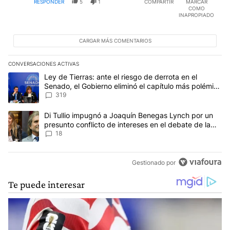
RESPONDER
5
1
COMPARTIR
MARCAR
COMO
INAPROPIADO
CARGAR MÁS COMENTARIOS
CONVERSACIONES ACTIVAS
Este listado muestra los artículos con más comentarios en los últim
Un artículo de tendencia con el título "Ley de Tierras: ante el ri
Ley de Tierras: ante el riesgo de derrota en el
Senado, el Gobierno eliminó el capítulo más polémico
del proyecto
319
Un artículo de tendencia con el título "Di Tullio impugnó a Joaqu
Di Tullio impugnó a Joaquín Benegas Lynch por un
presunto conflicto de intereses en el debate de la
Ley de Tierras
18
Gestionado por