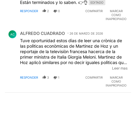
Están terminados y lo saben. 👉👌
EDITADO
RESPONDER
2
0
COMPARTIR
MARCAR
COMO
INAPROPIADO
Comentario de ALFREDO CUADRADO.
ALFREDO CUADRADO
26 DE MARZO DE 2026
AC
Tuve oportunidad estos dìas de leer una crònica de
las polìticas econòmicas de Martinez de Hoz y un
reportaje de la televisiòn francesa hacerca de la
primer ministra de Italia Giorgia Meloni. Martinez de
Hoz aplicò similares por no decir iguales polìticas que
Jamoncito ( tablita-2% mensual de devaluaciòn, toma
Leer mas
de deudas, liberaciòn de ingreso de productos
RESPONDER
3
1
COMPARTIR
MARCAR
importados, motocierra en el estado, etc. ). Meloni
COMO
similares polìticas, en este momento en Italia hay
INAPROPIADO
recesiòn, pobresa, desocupaciòn y caìda de los
ingresos de los jubilados. Mi reflexiòn es la siguiente:
Este desquicio de presidente que tenemos se ufana
de ser el creador de medidas econòmicas
revolucionarias en la historia de la humanidad, y
resulta que hace 50 años ya hubo un liberal que las
aplicò. En resumen este economista es copia y pegue,
como hace con los libros que escribe. En la nota del
diario destacan el monto de deuda externa tomada