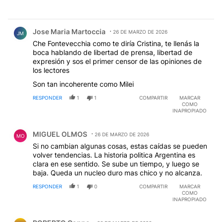
Comentario de Jose Maria Martoccia.
Jose Maria Martoccia
26 DE MARZO DE 2026
JM
Che Fontevecchia como te diría Cristina, te llenás la
boca hablando de libertad de prensa, libertad de
expresión y sos el primer censor de las opiniones de
los lectores
Son tan incoherente como Milei
RESPONDER
1
1
COMPARTIR
MARCAR
COMO
INAPROPIADO
Comentario de MIGUEL OLMOS.
MIGUEL OLMOS
26 DE MARZO DE 2026
MO
Si no cambian algunas cosas, estas caídas se pueden
volver tendencias. La historia politica Argentina es
clara en ese sentido. Se sube un tiempo, y luego se
baja. Queda un nucleo duro mas chico y no alcanza.
RESPONDER
1
0
COMPARTIR
MARCAR
COMO
INAPROPIADO
Comentario de ROBERTO Coppa.