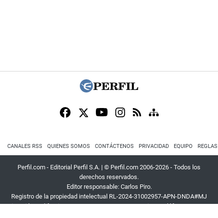
CANALES RSS
QUIENES SOMOS
CONTÁCTENOS
PRIVACIDAD
EQUIPO
REGLAS
Perfil.com - Editorial Perfil S.A.
| © Perfil.com 2006-2026 - Todos los
derechos reservados.
Editor responsable: Carlos Piro.
Registro de la propiedad intelectual RL-2024-31002957-APN-DNDA#MJ
Dirección:
California 2715
,
C1289ABI
,
CABA, Argentina
| Teléfono:
+54 9 11
3453 4567
| E-mail:
atencion@perfil.com