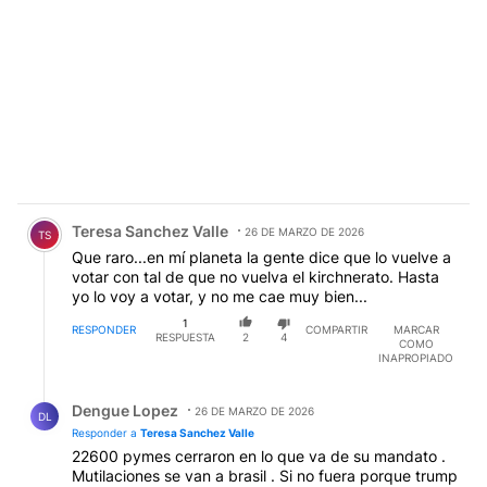
por Martinez de Hoz u$d 45.000 millones, como si
fuera algo inaudito, esta cifra es la que toma Totito
por año¡¡¡¡¡
Comentario de Teresa Sanchez Valle.
Teresa Sanchez Valle
26 DE MARZO DE 2026
TS
Que raro...en mí planeta la gente dice que lo vuelve a
votar con tal de que no vuelva el kirchnerato. Hasta
yo lo voy a votar, y no me cae muy bien...
1
RESPONDER
COMPARTIR
MARCAR
RESPUESTA
2
4
COMO
INAPROPIADO
Respuesta de Dengue Lopez.
Dengue Lopez
26 DE MARZO DE 2026
DL
Responder a
Teresa Sanchez Valle
22600 pymes cerraron en lo que va de su mandato .
Mutilaciones se van a brasil . Si no fuera porque trump