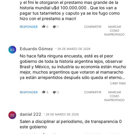
y el fmi le otorgaron el prestamo mas grande de la
historia mundial u$d 100.000.000 . Que los van a
pagar tus tatarnietos y caputo ya se los fugo como
hizo con el prestamo a macri
RESPONDER
0
1
COMPARTIR
MARCAR
COMO
INAPROPIADO
Comentario de Eduardo Gómez.
Eduardo Gómez
26 DE MARZO DE 2026
EG
No hace falta ninguna encuesta, esté es el peor
gobierno de toda la historia argentina lejos, observar
Brasil y México, su industria su economía están mucho
mejor, muchos argentinos que votaron al mamaracho
ya están arrepentidos después sólo queda el eterno
30% de antiperonistas, volveremos una vez más
Leer mas
aunque la derecha deja todo cada vez peor parece
RESPONDER
3
2
COMPARTIR
MARCAR
qué lo hacen a propósito saludos
COMO
INAPROPIADO
Comentario de daniel 222.
daniel 222
26 DE MARZO DE 2026
D2
Salen a disciplinar al periodismo, de transparencia 0
este gobierno