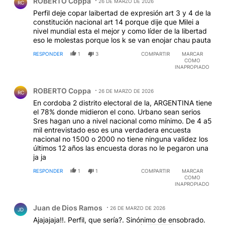
ROBERTO Coppa
26 DE MARZO DE 2026
RC
Perfil deje copar laibertad de expresión art 3 y 4 de la
constitución nacional art 14 porque dije que Milei a
nivel mundial esta el mejor y como líder de la libertad
eso le molestas porque los k se van enojar chau pauta
RESPONDER
1
3
COMPARTIR
MARCAR
COMO
INAPROPIADO
Comentario de ROBERTO Coppa.
ROBERTO Coppa
26 DE MARZO DE 2026
RC
En cordoba 2 distrito electoral de la, ARGENTINA tiene
el 78% donde midieron el cono. Urbano sean serios
Sres hagan uno a nivel nacional como mínimo. De 4 a5
mil entrevistado eso es una verdadera encuesta
nacional no 1500 o 2000 no tiene ninguna validez los
últimos 12 años las encuesta doras no le pegaron una
ja ja
RESPONDER
1
1
COMPARTIR
MARCAR
COMO
INAPROPIADO
Comentario de Juan de Dios Ramos.
Juan de Dios Ramos
26 DE MARZO DE 2026
JD
Ajajajaja!!. Perfil, que sería?. Sinónimo de ensobrado.