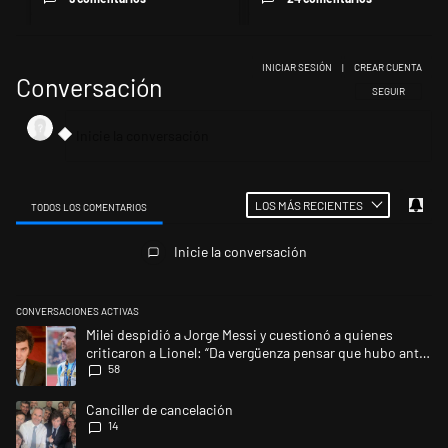
INICIAR SESIÓN
|
CREAR CUENTA
Conversación
SIGA ESTA CONV
SEGUIR
LOS MÁS RECIENTES
TODOS LOS COMENTARIOS
Todos los comentarios
Inicie la conversación
CONVERSACIONES ACTIVAS
Este listado muestra los artículos con más comentarios en los últimos 
Un artículo de tendencia con el título "Milei despidió a Jorge Messi y 
Milei despidió a Jorge Messi y cuestionó a quienes
criticaron a Lionel: “Da vergüenza pensar que hubo anti-
58
Messi”
Un artículo de tendencia con el título "Canciller de cancelación" con 14
Canciller de cancelación
14