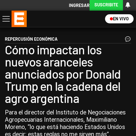
SUSCRIBITE
INGRESAR
EN VIVO
Economía
Política
Internacional
Actualidad
Descargá la App
REPERCUSIÓN ECONÓMICA
Cómo impactan los
nuevos aranceles
anunciados por Donald
Trump en la cadena del
agro argentina
Para el director del Instituto de Negociaciones
Agropecuarias Internacionales, Maximiliano
Moreno, “lo que está haciendo Estados Unidos
es decir: estas reglas no me sirven más”.