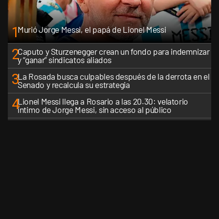
1
Murió Jorge Messi, el papá de Lionel Messi
2
Caputo y Sturzenegger crean un fondo para indemnizar
y “ganar” sindicatos aliados
3
La Rosada busca culpables después de la derrota en el
Senado y recalcula su estrategia
4
Lionel Messi llega a Rosario a las 20.30: velatorio
íntimo de Jorge Messi, sin acceso al público
5
Los aviones F 16 sobrevolarán el centro porteño y el
lunes participarán de la celebración de la Fuerza Aérea
VER MÁS