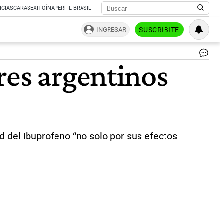
ICIAS
CARAS
EXITOÍNA
PERFIL BRASIL
INGRESAR
SUSCRIBITE
|
res argentinos
Un
Na
de
Vil
Ma
ad del Ibuprofeno “no solo por sus efectos