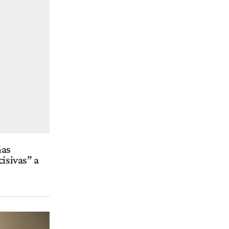
ñas
cisivas” a