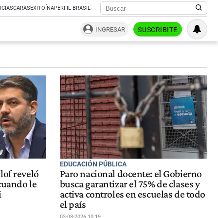
ICIAS
CARAS
EXITOÍNA
PERFIL BRASIL
INGRESAR
SUSCRIBITE
EDUCACIÓN PÚBLICA
lof reveló
Paro nacional docente: el Gobierno
cuando le
busca garantizar el 75% de clases y
i
activa controles en escuelas de todo
el país
03-08-2026 10:19