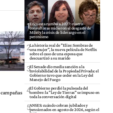
Encuesta rumbo a 2027: cuatro
1
consultoras midieron el desgaste de
Milei y la crisis de liderazgo en el
peronismo
La historia real de "Elize: Sombras de
2
una mujer", la nueva película de Netflix
sobre el caso de una esposa que
descuartizó a su marido
El Senado dio media sanción a la
3
Inviolabilidad de la Propiedad Privada: el
Gobierno tuvo que ceder en la Ley del
Manejo del Fuego
El Gobierno perdió la pulseada del
4
as campañas
nombre: la "Ley de Tierras" se impuso en
toda la conversación digital
ANSES: cuándo cobran jubilados y
5
pensionados en agosto de 2026, según el