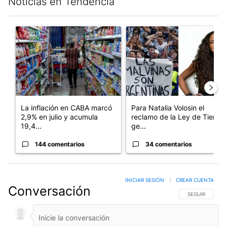
Noticias en Tendencia
Este listado muestra los artículos con más comentarios en los últim
Un artículo de tendencia con el título "La inflación en CABA m
Un artículo de tendencia con e
La inflación en CABA marcó
Para Natalia Volosin el
2,9% en julio y acumula
reclamo de la Ley de Tierras
19,4...
ge...
144 comentarios
34 comentarios
INICIAR SESIÓN
|
CREAR CUENTA
Conversación
SIGA ESTA CO
SEGUIR