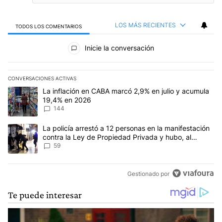
LOS MÁS RECIENTES
TODOS LOS COMENTARIOS
Todos los comentarios
Inicie la conversación
CONVERSACIONES ACTIVAS
Este listado muestra los artículos con más comentarios en los últim
Un artículo de tendencia con el título "La inflación en CABA mar
La inflación en CABA marcó 2,9% en julio y acumula
19,4% en 2026
144
Un artículo de tendencia con el título "La policía arrestó a 12 p
La policía arrestó a 12 personas en la manifestación
contra la Ley de Propiedad Privada y hubo, al
menos, 3 agentes heridos
59
Gestionado por