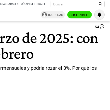
ICIAS
CARAS
EXITOÍNA
PERFIL BRASIL
INGRESAR
SUSCRIBITE
54
El
arzo de 2025: con
au
de
los
ebrero
al
en
ma
pr
el
rmensuales y podría rozar el 3%. Por qué los
índ
qu
el
IN
pu
el
vie
|
Not