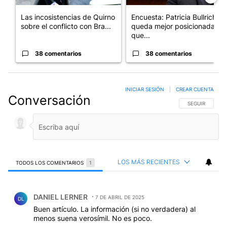
Las incosistencias de Quirno
Encuesta: Patricia Bullrich
sobre el conflicto con Bra...
queda mejor posicionada
que...
38 comentarios
38 comentarios
INICIAR SESIÓN
|
CREAR CUENTA
Conversación
SIGA ESTA CO
SEGUIR
LOS MÁS RECIENTES
TODOS LOS COMENTARIOS
1
Todos los comentarios
Comentario de DANIEL LERNER.
DANIEL LERNER
7 DE ABRIL DE 2025
DL
Buen artículo. La información (si no verdadera) al
menos suena verosímil. No es poco.