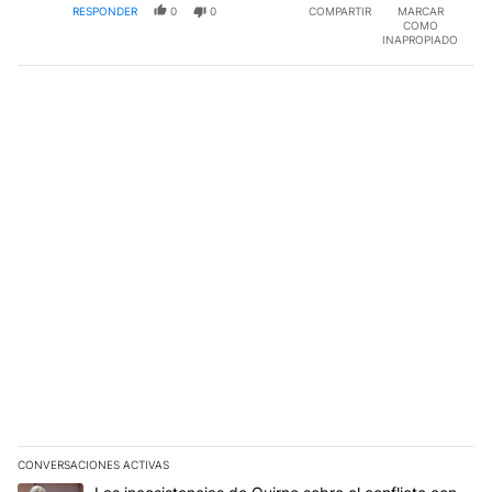
RESPONDER
0
0
COMPARTIR
MARCAR
COMO
INAPROPIADO
CONVERSACIONES ACTIVAS
Este listado muestra los artículos con más comentarios en los últim