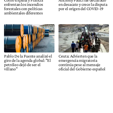
Cómo España y Francia
Anthony Fauci fue declarado
enfrentan los incendios
en desacato y crece la disputa
forestales con políticas
por el origen del COVID-19
ambientales diferentes
Pablo De la Fuente analizó el
Ceuta: Advierten que la
giro de la agenda global: "El
emergencia migratoria
petróleo dejó de ser el
continúa pese al mensaje
villano"
oficial del Gobierno español