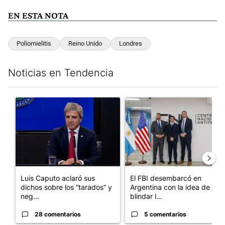
EN ESTA NOTA
Poliomielitis
Reino Unido
Londres
Noticias en Tendencia
Este listado muestra los artículos con más comentarios en los últim
Un artículo de tendencia con el título "Luis Caputo aclaró sus 
Un artículo de tendencia con el
Luis Caputo aclaró sus
El FBI desembarcó en
dichos sobre los “tarados” y
Argentina con la idea de
neg...
blindar l...
28 comentarios
5 comentarios