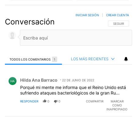
INICIAR SESIÓN
|
CREAR CUENTA
Conversación
SIGA ESTA CO
SEGUIR
LOS MÁS RECIENTES
TODOS LOS COMENTARIOS
1
Todos los comentarios
Comentario de Hilda Ana Barraco.
Hilda Ana Barraco
22 DE JUNIO DE 2022
HA
Porqué mi mente me informa que el Reino Unido está
sufriendo ataques bacteriológicos de la gran Ru...
RESPONDER
0
0
COMPARTIR
MARCAR
COMO
INAPROPIADO