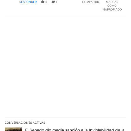
RESPONDER
5
1
COMPARTIR
MARCAR
COMO
INAPROPIADO
CONVERSACIONES ACTIVAS
Este listado muestra los artículos con más comentarios en los últim
Un artículo de tendencia con el título "El Senado dio media sanci
El Senado dio media sanción a la Inviolabilidad de la