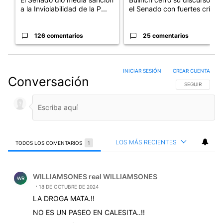
a la Inviolabilidad de la P...
el Senado con fuertes crí...
126 comentarios
25 comentarios
INICIAR SESIÓN
|
CREAR CUENTA
Conversación
SIGA ESTA CO
SEGUIR
LOS MÁS RECIENTES
TODOS LOS COMENTARIOS
1
Todos los comentarios
Comentario de WILLIAMSONES real WILLIAMSONES.
WILLIAMSONES real WILLIAMSONES
WR
18 DE OCTUBRE DE 2024
LA DROGA MATA.!!
NO ES UN PASEO EN CALESITA..!!