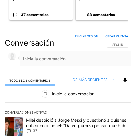
37 comentarios
88 comentarios
INICIAR SESIÓN
|
CREAR CUENTA
Conversación
SIGA ESTA CO
SEGUIR
LOS MÁS RECIENTES
TODOS LOS COMENTARIOS
Todos los comentarios
Inicie la conversación
CONVERSACIONES ACTIVAS
Este listado muestra los artículos con más comentarios en los últim
Un artículo de tendencia con el título "Milei despidió a Jorge Mes
Milei despidió a Jorge Messi y cuestionó a quienes
criticaron a Lionel: “Da vergüenza pensar que hubo
anti-Messi”
37