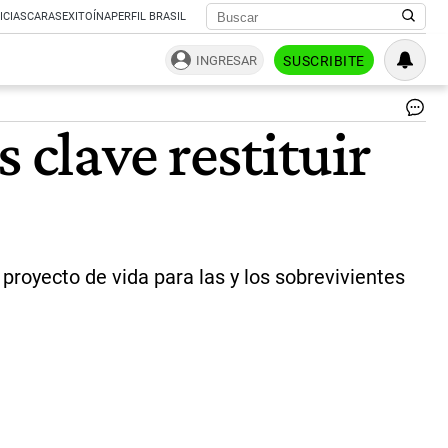
ICIAS
CARAS
EXITOÍNA
PERFIL BRASIL
INGRESAR
SUSCRIBITE
Ex
 clave restituir
se
|
Ag
Sh
proyecto de vida para las y los sobrevivientes