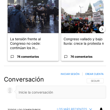
Un artículo de tendencia con el título "La tensión frente al Con
Un artículo de tendencia con e
La tensión frente al
Congreso vallado y bajo la
Congreso no cede:
lluvia: crece la protesta mi...
continúan los in...
74 comentarios
74 comentarios
INICIAR SESIÓN
|
CREAR CUENTA
Conversación
SIGA ESTA CO
SEGUIR
LOS MÁS RECIENTES
TODOS LOS COMENTARIOS