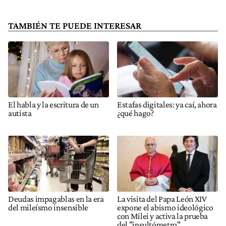
TAMBIÉN TE PUEDE INTERESAR
El habla y la escritura de un
Estafas digitales: ya caí, ahora
autista
¿qué hago?
Deudas impagablas en la era
La visita del Papa León XIV
del mileísmo insensible
expone el abismo ideológico
con Milei y activa la prueba
del "insultómetro"