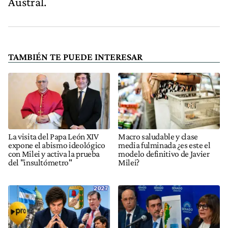
Austral.
TAMBIÉN TE PUEDE INTERESAR
La visita del Papa León XIV
Macro saludable y clase
expone el abismo ideológico
media fulminada ¿es este el
con Milei y activa la prueba
modelo definitivo de Javier
del "insultómetro"
Milei?