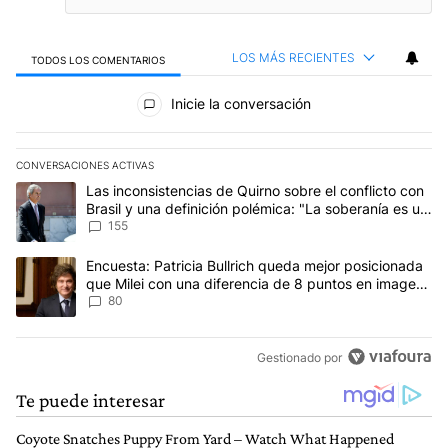
LOS MÁS RECIENTES
TODOS LOS COMENTARIOS
Todos los comentarios
Inicie la conversación
CONVERSACIONES ACTIVAS
Este listado muestra los artículos con más comentarios en los últim
Un artículo de tendencia con el título "Las inconsistencias de Qui
Las inconsistencias de Quirno sobre el conflicto con
Brasil y una definición polémica: "La soberanía es un
concepto antiguo"
155
Un artículo de tendencia con el título "Encuesta: Patricia Bullri
Encuesta: Patricia Bullrich queda mejor posicionada
que Milei con una diferencia de 8 puntos en imagen
negativa
80
Gestionado por