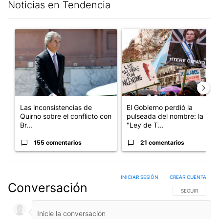
Noticias en Tendencia
Este listado muestra los artículos con más comentarios en los últim
Un artículo de tendencia con el título "Las inconsistencias de Q
Un artículo de tendencia con e
Las inconsistencias de
El Gobierno perdió la
Quirno sobre el conflicto con
pulseada del nombre: la
Br...
"Ley de T...
155 comentarios
21 comentarios
INICIAR SESIÓN
|
CREAR CUENTA
Conversación
SIGA ESTA CO
SEGUIR