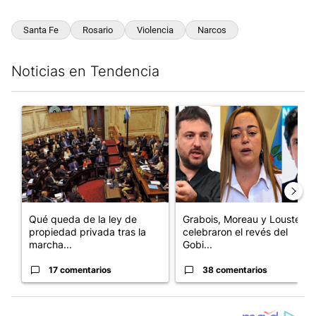
Santa Fe
Rosario
Violencia
Narcos
Noticias en Tendencia
Este listado muestra los artículos con más comentarios en los últim
Un artículo de tendencia con el título "Qué queda de la ley de p
Un artículo de tendencia con e
Qué queda de la ley de
Grabois, Moreau y Lousteau
propiedad privada tras la
celebraron el revés del
marcha...
Gobi...
17 comentarios
38 comentarios