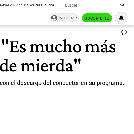
ICIAS
CARAS
EXITOÍNA
PERFIL BRASIL
INGRESAR
SUSCRIBITE
Ofe
a: "Es mucho más
Fe
y
Ed
o de mierda"
Fe
|
Twi
@e
/
eo con el descargo del conductor en su programa.
@O