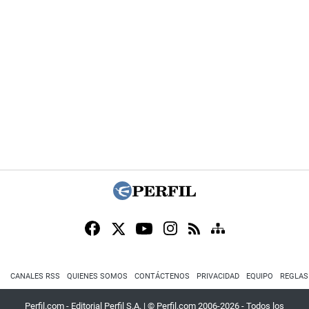
CANALES RSS
QUIENES SOMOS
CONTÁCTENOS
PRIVACIDAD
EQUIPO
REGLAS
Perfil.com - Editorial Perfil S.A.
| © Perfil.com 2006-2026 - Todos los