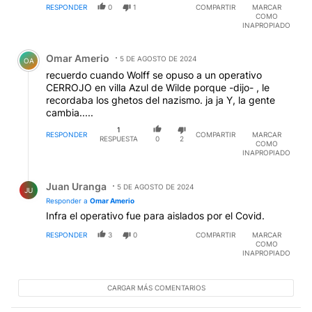
RESPONDER
0
1
COMPARTIR
MARCAR
COMO
INAPROPIADO
Comentario de Omar Amerio.
Omar Amerio
5 DE AGOSTO DE 2024
OA
recuerdo cuando Wolff se opuso a un operativo
CERROJO en villa Azul de Wilde porque -dijo- , le
recordaba los ghetos del nazismo. ja ja Y, la gente
cambia.....
1
RESPONDER
COMPARTIR
MARCAR
RESPUESTA
0
2
COMO
INAPROPIADO
Respuesta de Juan Uranga.
Juan Uranga
5 DE AGOSTO DE 2024
JU
Responder a
Omar Amerio
Infra el operativo fue para aislados por el Covid.
RESPONDER
3
0
COMPARTIR
MARCAR
COMO
INAPROPIADO
CARGAR MÁS COMENTARIOS