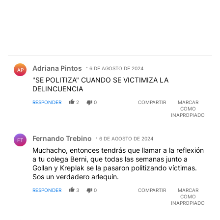
Comentario de Adriana Pintos.
Adriana Pintos
6 DE AGOSTO DE 2024
AP
"SE POLITIZA" CUANDO SE VICTIMIZA LA
DELINCUENCIA
RESPONDER
2
0
COMPARTIR
MARCAR
COMO
INAPROPIADO
Comentario de Fernando Trebino.
Fernando Trebino
6 DE AGOSTO DE 2024
FT
Muchacho, entonces tendrás que llamar a la reflexión
a tu colega Berni, que todas las semanas junto a
Gollan y Kreplak se la pasaron politizando víctimas.
Sos un verdadero arlequín.
RESPONDER
3
0
COMPARTIR
MARCAR
COMO
INAPROPIADO
Comentario de Fabian Simone.