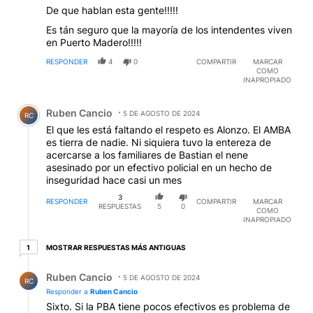
De que hablan esta gente!!!!!
Es tán seguro que la mayoría de los intendentes viven
en Puerto Madero!!!!!
RESPONDER
4
0
COMPARTIR
MARCAR
COMO
INAPROPIADO
Comentario de Ruben Cancio.
Ruben Cancio
5 DE AGOSTO DE 2024
RC
El que les está faltando el respeto es Alonzo. El AMBA
es tierra de nadie. Ni siquiera tuvo la entereza de
acercarse a los familiares de Bastian el nene
asesinado por un efectivo policial en un hecho de
inseguridad hace casi un mes
3
RESPONDER
COMPARTIR
MARCAR
RESPUESTAS
5
0
COMO
INAPROPIADO
1 respuesta más antiguas
MOSTRAR RESPUESTAS MÁS ANTIGUAS
1
Respuesta de Ruben Cancio.
Ruben Cancio
5 DE AGOSTO DE 2024
RC
Responder a
Ruben Cancio
Sixto. Si la PBA tiene pocos efectivos es problema de