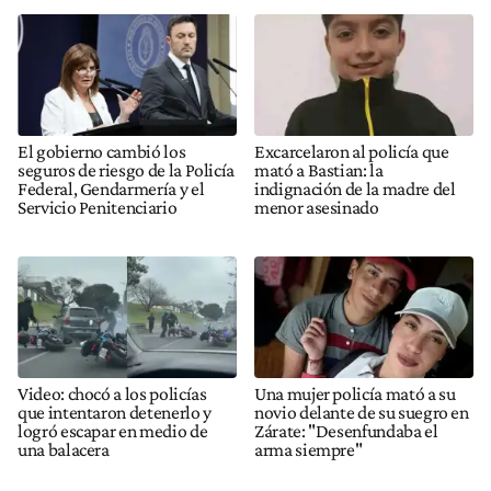
El gobierno cambió los
Excarcelaron al policía que
seguros de riesgo de la Policía
mató a Bastian: la
Federal, Gendarmería y el
indignación de la madre del
Servicio Penitenciario
menor asesinado
Video: chocó a los policías
Una mujer policía mató a su
que intentaron detenerlo y
novio delante de su suegro en
logró escapar en medio de
Zárate: "Desenfundaba el
una balacera
arma siempre"