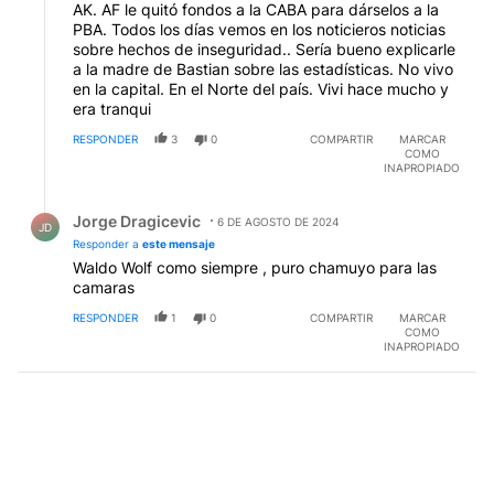
AK. AF le quitó fondos a la CABA para dárselos a la
PBA. Todos los días vemos en los noticieros noticias
sobre hechos de inseguridad.. Sería bueno explicarle
a la madre de Bastian sobre las estadísticas. No vivo
en la capital. En el Norte del país. Vivi hace mucho y
era tranqui
RESPONDER
3
0
COMPARTIR
MARCAR
COMO
INAPROPIADO
Respuesta de Jorge Dragicevic.
Jorge Dragicevic
6 DE AGOSTO DE 2024
JD
Responder a
este mensaje
Waldo Wolf como siempre , puro chamuyo para las
camaras
RESPONDER
1
0
COMPARTIR
MARCAR
COMO
INAPROPIADO