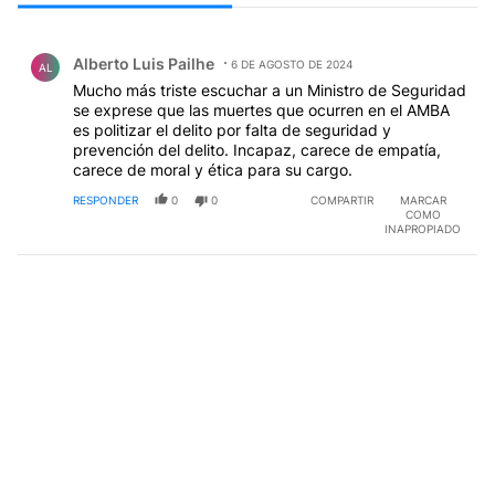
Todos los comentarios
Comentario de Alberto Luis Pailhe.
Alberto Luis Pailhe
6 DE AGOSTO DE 2024
AL
Mucho más triste escuchar a un Ministro de Seguridad
se exprese que las muertes que ocurren en el AMBA
es politizar el delito por falta de seguridad y
prevención del delito. Incapaz, carece de empatía,
carece de moral y ética para su cargo.
RESPONDER
0
0
COMPARTIR
MARCAR
COMO
INAPROPIADO