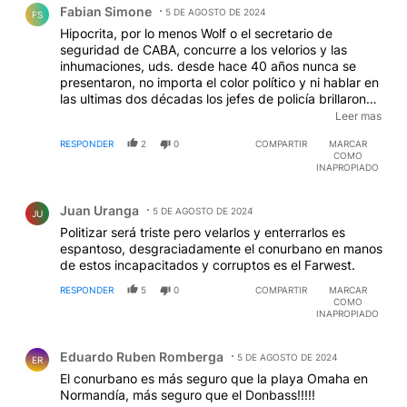
Fabian Simone
5 DE AGOSTO DE 2024
FS
Hipocrita, por lo menos Wolf o el secretario de
seguridad de CABA, concurre a los velorios y las
inhumaciones, uds. desde hace 40 años nunca se
presentaron, no importa el color político y ni hablar en
las ultimas dos décadas los jefes de policía brillaron
por su ausencia, salvo en la inhumación de Grondona,
Leer mas
que estaban todos.... y con móviles y motos de
RESPONDER
2
0
COMPARTIR
MARCAR
acompañamiento...,basuras.
COMO
INAPROPIADO
Comentario de Juan Uranga.
Juan Uranga
5 DE AGOSTO DE 2024
JU
Politizar será triste pero velarlos y enterrarlos es
espantoso, desgraciadamente el conurbano en manos
de estos incapacitados y corruptos es el Farwest.
RESPONDER
5
0
COMPARTIR
MARCAR
COMO
INAPROPIADO
Comentario de Eduardo Ruben Romberga.
Eduardo Ruben Romberga
5 DE AGOSTO DE 2024
ER
El conurbano es más seguro que la playa Omaha en
Normandía, más seguro que el Donbass!!!!!