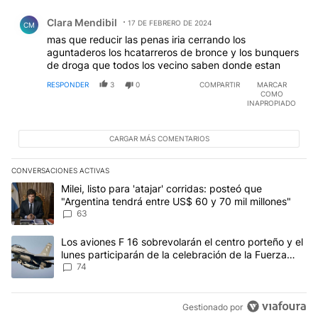
Comentario de Clara Mendibil.
Clara Mendibil
17 DE FEBRERO DE 2024
CM
mas que reducir las penas iria cerrando los
aguntaderos los hcatarreros de bronce y los bunquers
de droga que todos los vecino saben donde estan
RESPONDER
3
0
COMPARTIR
MARCAR
COMO
INAPROPIADO
CARGAR MÁS COMENTARIOS
CONVERSACIONES ACTIVAS
Este listado muestra los artículos con más comentarios en los últim
Un artículo de tendencia con el título "Milei, listo para 'atajar' 
Milei, listo para 'atajar' corridas: posteó que
"Argentina tendrá entre US$ 60 y 70 mil millones"
63
Un artículo de tendencia con el título "Los aviones F 16 sobrevola
Los aviones F 16 sobrevolarán el centro porteño y el
lunes participarán de la celebración de la Fuerza
Aérea
74
Gestionado por