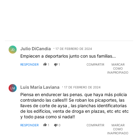
Comentario de Julio DiCandia.
Julio DiCandia
17 DE FEBRERO DE 2024
JD
Empiecen a deportarlos junto con sus familias...
RESPONDER
1
1
COMPARTIR
MARCAR
COMO
INAPROPIADO
Comentario de Luis María Laviana.
Luis María Laviana
17 DE FEBRERO DE 2024
LM
Piensa en endurecer las penas. que haya más policia
controlando las calles!!! Se roban los picaportes, las
llaves de corte de aysa , las planchas identificatorias
de los edificios, venta de droga en plazas, etc etc etc
y todo pasa como si nada!!
RESPONDER
1
0
COMPARTIR
MARCAR
COMO
INAPROPIADO