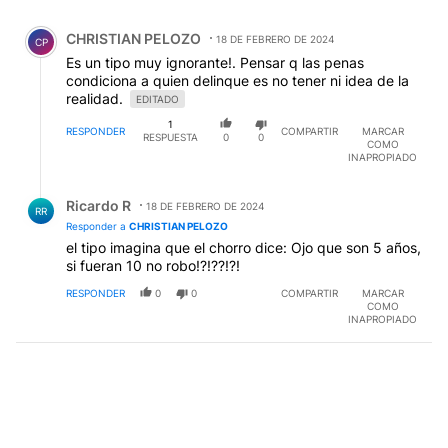
Todos los comentarios
Comentario de CHRISTIAN PELOZO.
CHRISTIAN PELOZO
18 DE FEBRERO DE 2024
CP
Es un tipo muy ignorante!. Pensar q las penas
condiciona a quien delinque es no tener ni idea de la
realidad.
EDITADO
1
RESPONDER
COMPARTIR
MARCAR
RESPUESTA
0
0
COMO
INAPROPIADO
Respuesta de Ricardo R.
Ricardo R
18 DE FEBRERO DE 2024
RR
Responder a
CHRISTIAN PELOZO
el tipo imagina que el chorro dice: Ojo que son 5 años,
si fueran 10 no robo!?!??!?!
RESPONDER
0
0
COMPARTIR
MARCAR
COMO
INAPROPIADO