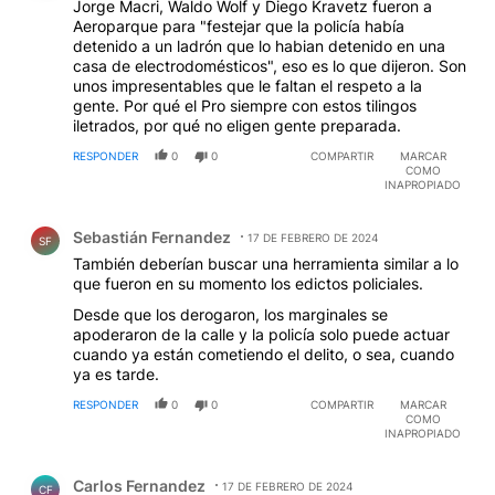
Jorge Macri, Waldo Wolf y Diego Kravetz fueron a
Aeroparque para "festejar que la policía había
detenido a un ladrón que lo habian detenido en una
casa de electrodomésticos", eso es lo que dijeron. Son
unos impresentables que le faltan el respeto a la
gente. Por qué el Pro siempre con estos tilingos
iletrados, por qué no eligen gente preparada.
RESPONDER
0
0
COMPARTIR
MARCAR
COMO
INAPROPIADO
Comentario de Sebastián Fernandez.
Sebastián Fernandez
17 DE FEBRERO DE 2024
SF
También deberían buscar una herramienta similar a lo
que fueron en su momento los edictos policiales.
Desde que los derogaron, los marginales se
apoderaron de la calle y la policía solo puede actuar
cuando ya están cometiendo el delito, o sea, cuando
ya es tarde.
RESPONDER
0
0
COMPARTIR
MARCAR
COMO
INAPROPIADO
Comentario de Carlos Fernandez.
Carlos Fernandez
17 DE FEBRERO DE 2024
CF