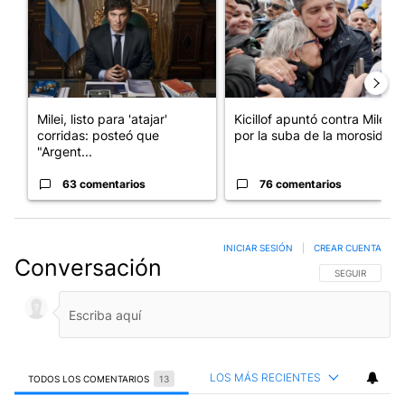
Milei, listo para 'atajar'
Kicillof apuntó contra Milei
corridas: posteó que
por la suba de la morosida...
"Argent...
63 comentarios
76 comentarios
INICIAR SESIÓN
|
CREAR CUENTA
Conversación
SIGA ESTA CO
SEGUIR
LOS MÁS RECIENTES
TODOS LOS COMENTARIOS
13