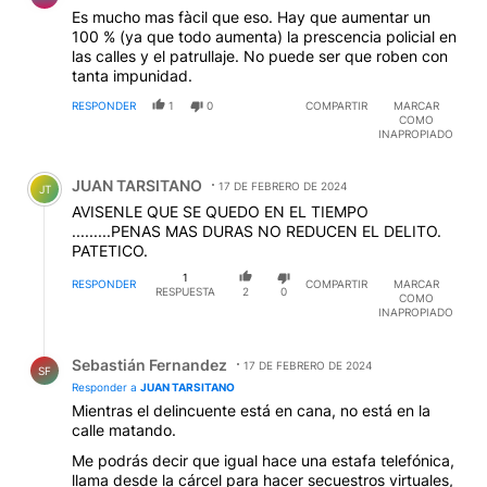
Es mucho mas fàcil que eso. Hay que aumentar un
100 % (ya que todo aumenta) la prescencia policial en
las calles y el patrullaje. No puede ser que roben con
tanta impunidad.
RESPONDER
1
0
COMPARTIR
MARCAR
COMO
INAPROPIADO
Comentario de JUAN TARSITANO.
JUAN TARSITANO
17 DE FEBRERO DE 2024
JT
AVISENLE QUE SE QUEDO EN EL TIEMPO
.........PENAS MAS DURAS NO REDUCEN EL DELITO.
PATETICO.
1
RESPONDER
COMPARTIR
MARCAR
RESPUESTA
2
0
COMO
INAPROPIADO
Respuesta de Sebastián Fernandez.
Sebastián Fernandez
17 DE FEBRERO DE 2024
SF
Responder a
JUAN TARSITANO
Mientras el delincuente está en cana, no está en la
calle matando.
Me podrás decir que igual hace una estafa telefónica,
llama desde la cárcel para hacer secuestros virtuales,