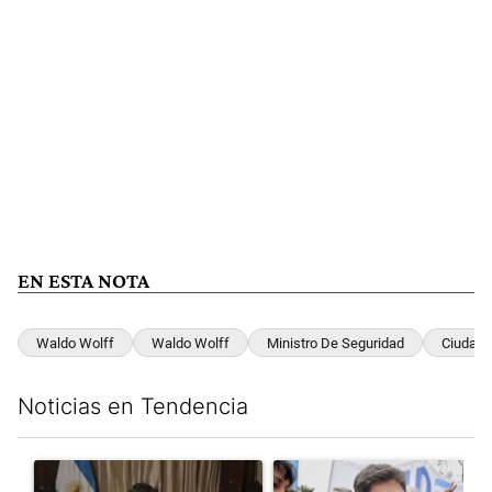
EN ESTA NOTA
Waldo Wolff
Waldo Wolff
Ministro De Seguridad
Ciudad 
Noticias en Tendencia
Este listado muestra los artículos con más comentarios en los últim
Un artículo de tendencia con el título "Milei, listo para 'atajar
Un artículo de tendencia con el