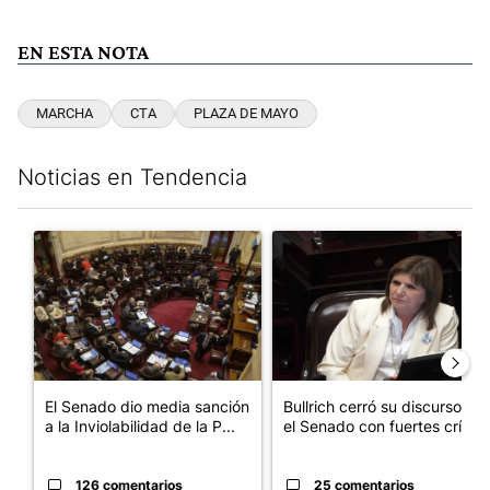
EN ESTA NOTA
MARCHA
CTA
PLAZA DE MAYO
Noticias en Tendencia
Este listado muestra los artículos con más comentarios en los últim
Un artículo de tendencia con el título "El Senado dio media san
Un artículo de tendencia con el
El Senado dio media sanción
Bullrich cerró su discurso en
a la Inviolabilidad de la P...
el Senado con fuertes crí...
126 comentarios
25 comentarios