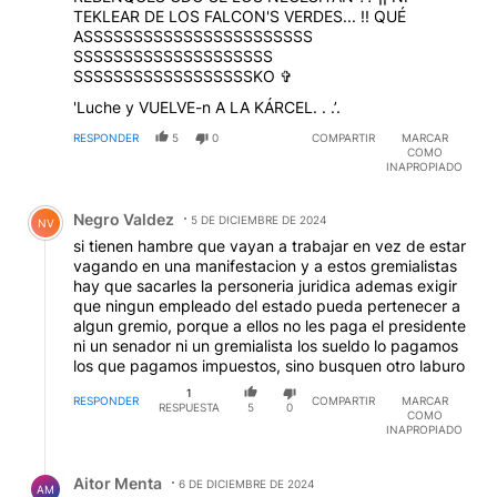
TEKLEAR DE LOS FALCON'S VERDES... !! QUÉ
ASSSSSSSSSSSSSSSSSSSSSSS
SSSSSSSSSSSSSSSSSSSS
SSSSSSSSSSSSSSSSSSKO ✞
'Luche y VUELVE-n A LA KÁRCEL. . .’.
RESPONDER
5
0
COMPARTIR
MARCAR
COMO
INAPROPIADO
Comentario de Negro Valdez.
Negro Valdez
5 DE DICIEMBRE DE 2024
NV
si tienen hambre que vayan a trabajar en vez de estar
vagando en una manifestacion y a estos gremialistas
hay que sacarles la personeria juridica ademas exigir
que ningun empleado del estado pueda pertenecer a
algun gremio, porque a ellos no les paga el presidente
ni un senador ni un gremialista los sueldo lo pagamos
los que pagamos impuestos, sino busquen otro laburo
1
RESPONDER
COMPARTIR
MARCAR
RESPUESTA
5
0
COMO
INAPROPIADO
Respuesta de Aitor Menta.
Aitor Menta
6 DE DICIEMBRE DE 2024
AM