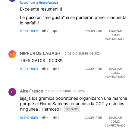
Responder a
Negro Valdez
Excelente resumen!!!!
Le puso un "me gusto" si se pudieran poner cincuenta
lo haría!!!!
RESPONDER
2
0
COMPARTIR
MARCAR
COMO
INAPROPIADO
Comentario de NIPPUR DE LAGASH.
NIPPUR DE LAGASH
5 DE DICIEMBRE DE 2024
ND
TRES GAT0S L0C0S!!!
RESPONDER
4
1
COMPARTIR
MARCAR
COMO
INAPROPIADO
Comentario de Aire Fresco.
Aire Fresco
5 DE DICIEMBRE DE 2024
AF
jajajja los gremios pobretones organizaron una marcha
porque el Homo Sapiens renunció a la CGT y este los
ningunea . Hermoso !!
EDITADO
RESPONDER
4
1
COMPARTIR
MARCAR
COMO
INAPROPIADO