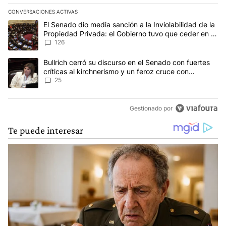
CONVERSACIONES ACTIVAS
Este listado muestra los artículos con más comentarios en los últim
Un artículo de tendencia con el título "El Senado dio media sanci
El Senado dio media sanción a la Inviolabilidad de la
Propiedad Privada: el Gobierno tuvo que ceder en la
Ley del Manejo del Fuego
126
Un artículo de tendencia con el título "Bullrich cerró su discurso e
Bullrich cerró su discurso en el Senado con fuertes
críticas al kirchnerismo y un feroz cruce con
Capitanich al que le gritó “¡cállate!”
25
Gestionado por