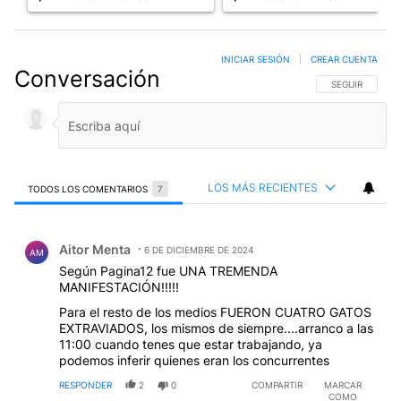
INICIAR SESIÓN
|
CREAR CUENTA
Conversación
SIGA ESTA CO
SEGUIR
LOS MÁS RECIENTES
TODOS LOS COMENTARIOS
7
Todos los comentarios
Comentario de Aitor Menta.
Aitor Menta
6 DE DICIEMBRE DE 2024
AM
Según Pagina12 fue UNA TREMENDA
MANIFESTACIÓN!!!!!
Para el resto de los medios FUERON CUATRO GATOS
EXTRAVIADOS, los mismos de siempre....arranco a las
11:00 cuando tenes que estar trabajando, ya
podemos inferir quienes eran los concurrentes
RESPONDER
2
0
COMPARTIR
MARCAR
COMO