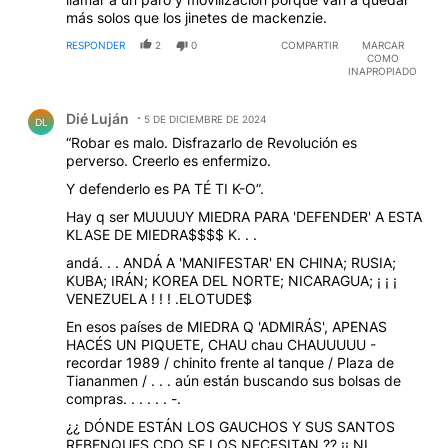
más solos que los jinetes de mackenzie.
RESPONDER
2
0
COMPARTIR
MARCAR
COMO
INAPROPIADO
Comentario de Dié Luján.
Dié Luján
5 DE DICIEMBRE DE 2024
DL
“Robar es malo. Disfrazarlo de Revolución es
perverso. Creerlo es enfermizo.
Y defenderlo es PA TÉ TI K-O”.
Hay q ser MUUUUY MIEDRA PARA 'DEFENDER' A ESTA
KLASE DE MIEDRA$$$$ K. . .
andá. . . ANDÁ A 'MANIFESTAR' EN CHINA; RUSIA;
KUBA; IRÁN; KOREA DEL NORTE; NICARAGUA; ¡ ¡ ¡
VENEZUELA ! ! ! .ELOTUDE$
En esos países de MIEDRA Q 'ADMIRÁS', APENAS
HACÉS UN PIQUETE, CHAU chau CHAUUUUU -
recordar 1989 / chinito frente al tanque / Plaza de
Tiananmen / . . . aún están buscando sus bolsas de
compras. . . . . . -.
¿¿ DÓNDE ESTÁN LOS GAUCHOS Y SUS SANTOS
REBENQUES CDO SE LOS NECESITAN ?? ¡¡ NI