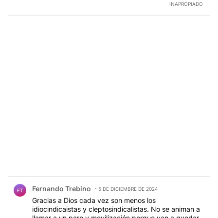
INAPROPIADO
Comentario de Fernando Trebino.
Fernando Trebino
5 DE DICIEMBRE DE 2024
FT
Gracias a Dios cada vez son menos los
idiocindicaistas y cleptosindicalistas. No se animan a
llamar a un paro y movilización porque van a quedar