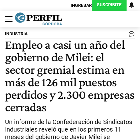
SUSCRIBITE
INGRESAR
Política
Economía
Judiciales
Sociedad
Cultura
Espectáculos
Deportes
Protagonistas
INDUSTRIA
Empleo a casi un año del
gobierno de Milei: el
sector gremial estima en
más de 126 mil puestos
perdidos y 2.300 empresas
cerradas
Un informe de la Confederación de Sindicatos
Industriales reveló que en los primeros 11
meses del gobierno de Javier Milei se