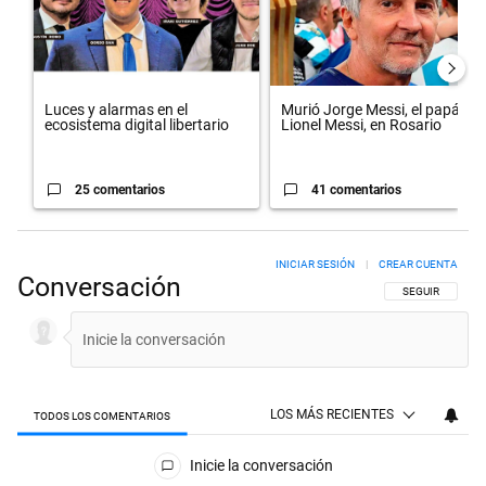
Luces y alarmas en el
Murió Jorge Messi, el papá de
ecosistema digital libertario
Lionel Messi, en Rosario
25 comentarios
41 comentarios
INICIAR SESIÓN
|
CREAR CUENTA
Conversación
SIGA ESTA CON
SEGUIR
LOS MÁS RECIENTES
TODOS LOS COMENTARIOS
Todos los comentarios
Inicie la conversación