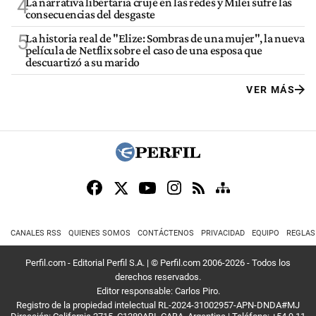
4
La narrativa libertaria cruje en las redes y Milei sufre las
consecuencias del desgaste
5
La historia real de "Elize: Sombras de una mujer", la nueva
película de Netflix sobre el caso de una esposa que
descuartizó a su marido
VER MÁS
CANALES RSS
QUIENES SOMOS
CONTÁCTENOS
PRIVACIDAD
EQUIPO
REGLAS
Perfil.com - Editorial Perfil S.A.
| © Perfil.com 2006-2026 - Todos los
derechos reservados.
Editor responsable: Carlos Piro.
Registro de la propiedad intelectual RL-2024-31002957-APN-DNDA#MJ