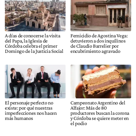
A días de conocerse la visita
Femicidio de Agostina Vega:
del Papa, la Iglesia de
detuvieron a dos inquilinos
Córdoba celebra el primer
de Claudio Barrelier por
Domingo de la Justicia Social
encubrimiento agravado
El personaje perfecto no
Campeonato Argentino del
existe: por qué nuestras
Alfajor: Más de 80
imperfecciones nos hacen
productores buscan la corona
más humanos
y Córdoba se quiere meter en
el podio