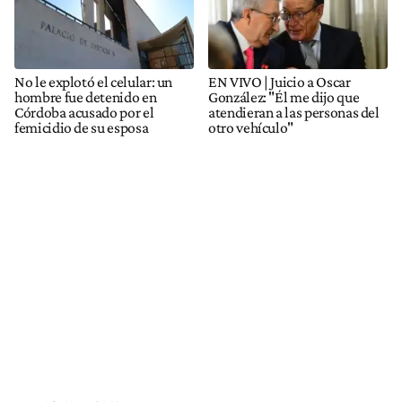
No le explotó el celular: un
EN VIVO | Juicio a Oscar
hombre fue detenido en
González: "Él me dijo que
Córdoba acusado por el
atendieran a las personas del
femicidio de su esposa
otro vehículo"