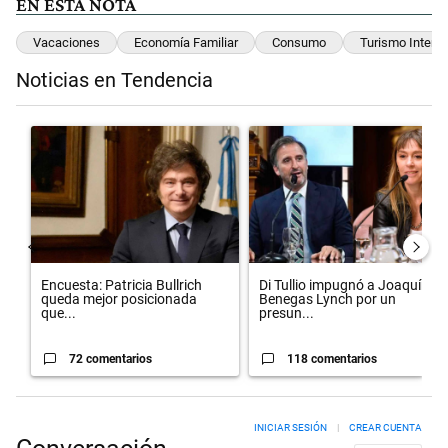
EN ESTA NOTA
Vacaciones
Economía Familiar
Consumo
Turismo Intern
Noticias en Tendencia
Este listado muestra los artículos con más comentarios en los últimos 
Un artículo de tendencia con el título "Encuesta: Patricia Bullrich
Un artículo de tendencia con el 
Encuesta: Patricia Bullrich
Di Tullio impugnó a Joaquín
queda mejor posicionada
Benegas Lynch por un
que...
presun...
72 comentarios
118 comentarios
INICIAR SESIÓN
|
CREAR CUENTA