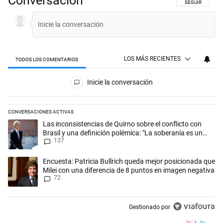
Conversación
SIGA ESTA CON
SEGUIR
LOS MÁS RECIENTES
TODOS LOS COMENTARIOS
Todos los comentarios
Inicie la conversación
CONVERSACIONES ACTIVAS
Este listado muestra los artículos con más comentarios en los últimos 
Un artículo de tendencia con el título "Las inconsistencias de Quirno s
Las inconsistencias de Quirno sobre el conflicto con
Brasil y una definición polémica: "La soberanía es un
137
concepto antiguo"
Un artículo de tendencia con el título "Encuesta: Patricia Bullrich qu
Encuesta: Patricia Bullrich queda mejor posicionada que
Milei con una diferencia de 8 puntos en imagen negativa
72
Gestionado por