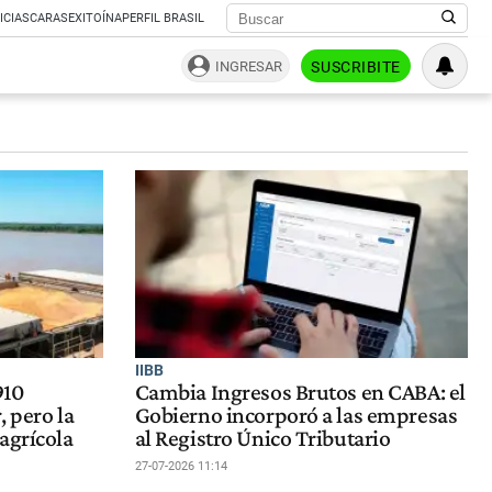
ICIAS
CARAS
EXITOÍNA
PERFIL BRASIL
INGRESAR
SUSCRIBITE
IIBB
910
Cambia Ingresos Brutos en CABA: el
, pero la
Gobierno incorporó a las empresas
agrícola
al Registro Único Tributario
27-07-2026 11:14