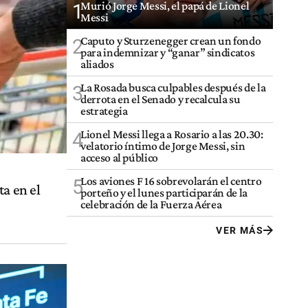
Murió Jorge Messi, el papá de Lionel
1
Messi
Caputo y Sturzenegger crean un fondo
2
para indemnizar y “ganar” sindicatos
aliados
La Rosada busca culpables después de la
3
derrota en el Senado y recalcula su
estrategia
Lionel Messi llega a Rosario a las 20.30:
4
velatorio íntimo de Jorge Messi, sin
acceso al público
Los aviones F 16 sobrevolarán el centro
5
ta en el
porteño y el lunes participarán de la
celebración de la Fuerza Aérea
VER MÁS