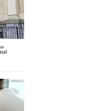
mo
tral