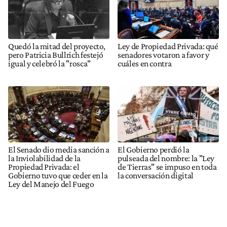
Quedó la mitad del proyecto,
Ley de Propiedad Privada: qué
pero Patricia Bullrich festejó
senadores votaron a favor y
igual y celebró la "rosca"
cuáles en contra
El Senado dio media sanción a
El Gobierno perdió la
la Inviolabilidad de la
pulseada del nombre: la "Ley
Propiedad Privada: el
de Tierras" se impuso en toda
Gobierno tuvo que ceder en la
la conversación digital
Ley del Manejo del Fuego